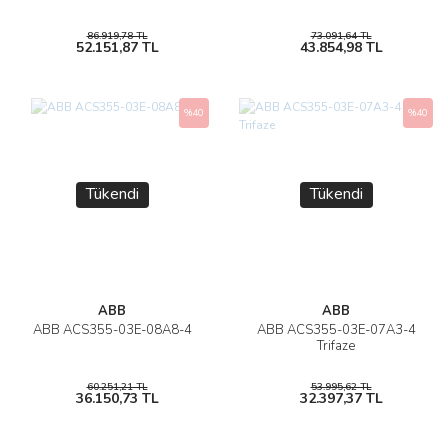
86.919,78 TL
73.091,64 TL
52.151,87 TL
43.854,98 TL
%40
%40
Tükendi
Tükendi
ABB
ABB
ABB ACS355-03E-08A8-4
ABB ACS355-03E-07A3-4
Trifaze
60.251,21 TL
53.995,62 TL
36.150,73 TL
32.397,37 TL