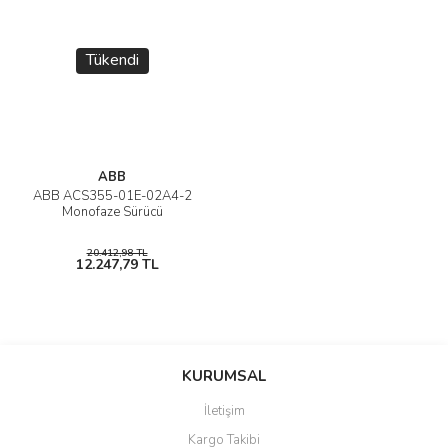
Tükendi
ABB
ABB ACS355-01E-02A4-2
Monofaze Sürücü
20.412,98 TL
12.247,79 TL
KURUMSAL
İletişim
Kargo Takibi