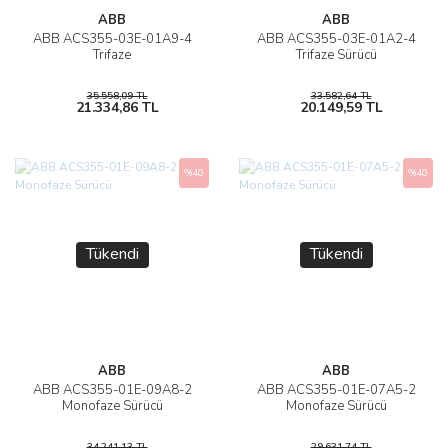
ABB
ABB
ABB ACS355-03E-01A9-4
ABB ACS355-03E-01A2-4
Trifaze
Trifaze Sürücü
35.558,09 TL
33.582,64 TL
21.334,86 TL
20.149,59 TL
%40
%40
Tükendi
Tükendi
ABB
ABB
ABB ACS355-01E-09A8-2
ABB ACS355-01E-07A5-2
Monofaze Sürücü
Monofaze Sürücü
34.241,13 TL
29.631,74 TL