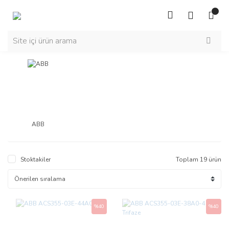
ABB
Stoktakiler
Toplam 19 ürün
%40
%40