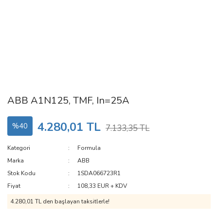
ABB A1N125, TMF, In=25A
4.280,01 TL
%40
7.133,35 TL
Kategori
Formula
Marka
ABB
Stok Kodu
1SDA066723R1
Fiyat
108,33 EUR + KDV
4.280,01 TL den başlayan taksitlerle!