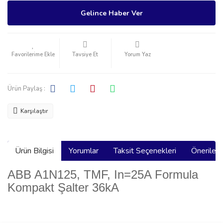
Gelince Haber Ver
Tavsiye Et
Yorum Yaz
Ürün Paylaş :
Karşılaştır
Ürün Bilgisi
Yorumlar
Taksit Seçenekleri
Önerilerin
ABB A1N125, TMF, In=25A Formula
Kompakt Şalter 36kA
Bu ürünün fiyat bilgisi, resim, ürün açıklamalarında ve diğer