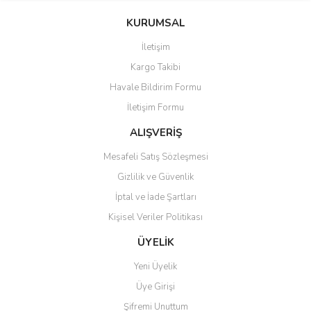
konularda yetersiz gördüğünüz noktaları öneri formunu kullanarak
Bu ürüne ilk yorumu siz yapın!
KURUMSAL
tarafımıza iletebilirsiniz.
Görüş ve önerileriniz için teşekkür ederiz.
İletişim
Yorum Yaz
Kargo Takibi
Ürün resmi kalitesiz, bozuk veya görüntülenemiyor.
Havale Bildirim Formu
Ürün açıklamasında eksik bilgiler bulunuyor.
İletişim Formu
Ürün bilgilerinde hatalar bulunuyor.
Ürün fiyatı diğer sitelerden daha pahalı.
ALIŞVERİŞ
Bu ürüne benzer farklı alternatifler olmalı.
Mesafeli Satış Sözleşmesi
Gizlilik ve Güvenlik
İptal ve İade Şartları
Kişisel Veriler Politikası
Gönder
ÜYELİK
Yeni Üyelik
Üye Girişi
Şifremi Unuttum