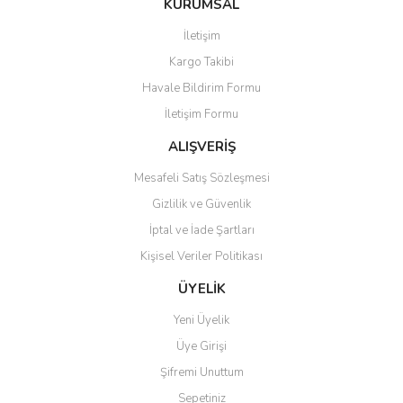
KURUMSAL
tarafımıza iletebilirsiniz.
Görüş ve önerileriniz için teşekkür ederiz.
İletişim
Yorum Yaz
Kargo Takibi
Ürün resmi kalitesiz, bozuk veya görüntülenemiyor.
Havale Bildirim Formu
Ürün açıklamasında eksik bilgiler bulunuyor.
İletişim Formu
Ürün bilgilerinde hatalar bulunuyor.
Ürün fiyatı diğer sitelerden daha pahalı.
ALIŞVERİŞ
Bu ürüne benzer farklı alternatifler olmalı.
Mesafeli Satış Sözleşmesi
Gizlilik ve Güvenlik
İptal ve İade Şartları
Kişisel Veriler Politikası
Gönder
ÜYELİK
Yeni Üyelik
Üye Girişi
Şifremi Unuttum
Sepetiniz