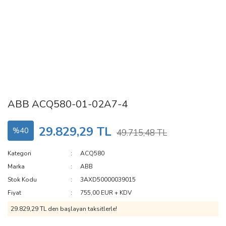
ABB ACQ580-01-02A7-4
29.829,29 TL
%40
49.715,48 TL
Kategori
ACQ580
Marka
ABB
Stok Kodu
3AXD50000039015
Fiyat
755,00 EUR + KDV
29.829,29 TL den başlayan taksitlerle!