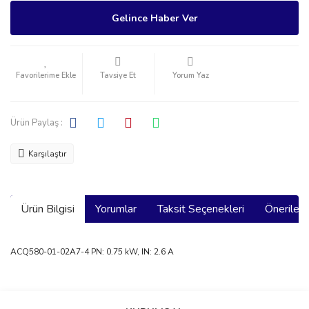
Gelince Haber Ver
Tavsiye Et
Yorum Yaz
Ürün Paylaş :
Karşılaştır
Ürün Bilgisi
Yorumlar
Taksit Seçenekleri
Önerilerin
ACQ580-01-02A7-4 PN: 0.75 kW, IN: 2.6 A
Bu ürünün fiyat bilgisi, resim, ürün açıklamalarında ve diğer
konularda yetersiz gördüğünüz noktaları öneri formunu kullanarak
Bu ürüne ilk yorumu siz yapın!