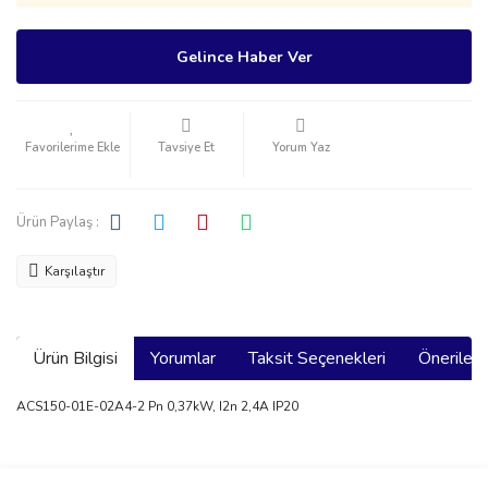
Gelince Haber Ver
Tavsiye Et
Yorum Yaz
Ürün Paylaş :
Karşılaştır
Ürün Bilgisi
Yorumlar
Taksit Seçenekleri
Önerilerin
ACS150-01E-02A4-2 Pn 0,37kW, I2n 2,4A IP20
Bu ürünün fiyat bilgisi, resim, ürün açıklamalarında ve diğer
konularda yetersiz gördüğünüz noktaları öneri formunu kullanarak