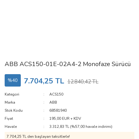
ABB ACS150-01E-02A4-2 Monofaze Sürücü
7.704,25 TL
%40
12.840,42 TL
Kategori
ACS150
Marka
ABB
Stok Kodu
68581940
Fiyat
195,00 EUR + KDV
Havale
3.312,83 TL (%57,00 havale indirimi)
7.704,25 TL den başlayan taksitlerle!