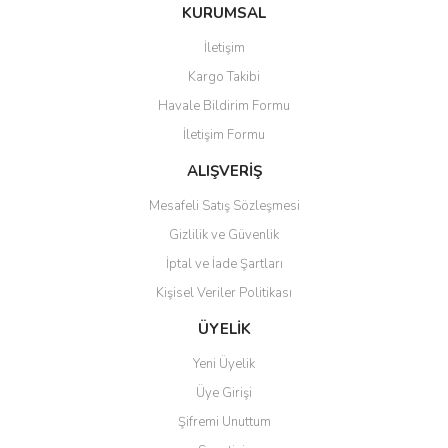
Bu ürüne ilk yorumu siz yapın!
KURUMSAL
tarafımıza iletebilirsiniz.
Görüş ve önerileriniz için teşekkür ederiz.
İletişim
Yorum Yaz
Kargo Takibi
Ürün resmi kalitesiz, bozuk veya görüntülenemiyor.
Havale Bildirim Formu
Ürün açıklamasında eksik bilgiler bulunuyor.
İletişim Formu
Ürün bilgilerinde hatalar bulunuyor.
Ürün fiyatı diğer sitelerden daha pahalı.
ALIŞVERİŞ
Bu ürüne benzer farklı alternatifler olmalı.
Mesafeli Satış Sözleşmesi
Gizlilik ve Güvenlik
İptal ve İade Şartları
Kişisel Veriler Politikası
Gönder
ÜYELİK
Yeni Üyelik
Üye Girişi
Şifremi Unuttum