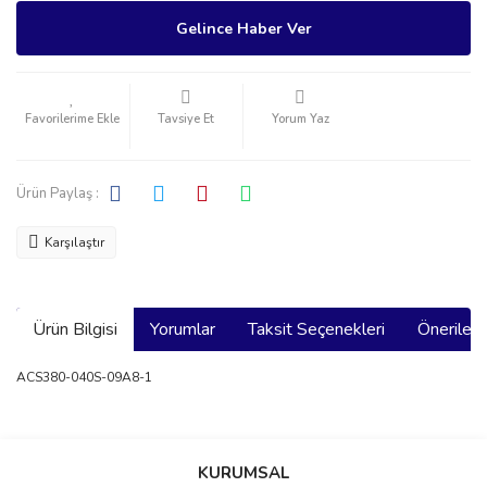
Gelince Haber Ver
Tavsiye Et
Yorum Yaz
Ürün Paylaş :
Karşılaştır
Ürün Bilgisi
Yorumlar
Taksit Seçenekleri
Önerilerin
ACS380-040S-09A8-1
Bu ürünün fiyat bilgisi, resim, ürün açıklamalarında ve diğer
konularda yetersiz gördüğünüz noktaları öneri formunu kullanarak
Bu ürüne ilk yorumu siz yapın!
KURUMSAL
tarafımıza iletebilirsiniz.