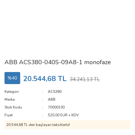
ABB ACS380-040S-09A8-1 monofaze
20.544,68 TL
%40
34.241,13 TL
Kategori
ACS380
Marka
ABB
Stok Kodu
70000193
Fiyat
520,00 EUR + KDV
20.544,68 TL den başlayan taksitlerle!