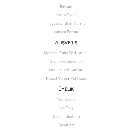
Görüş ve önerileriniz için teşekkür ederiz.
İletişim
Yorum Yaz
Kargo Takibi
Ürün resmi kalitesiz, bozuk veya görüntülenemiyor.
Havale Bildirim Formu
Ürün açıklamasında eksik bilgiler bulunuyor.
İletişim Formu
Ürün bilgilerinde hatalar bulunuyor.
Ürün fiyatı diğer sitelerden daha pahalı.
ALIŞVERİŞ
Bu ürüne benzer farklı alternatifler olmalı.
Mesafeli Satış Sözleşmesi
Gizlilik ve Güvenlik
İptal ve İade Şartları
Kişisel Veriler Politikası
Gönder
ÜYELİK
Yeni Üyelik
Üye Girişi
Şifremi Unuttum
Sepetiniz