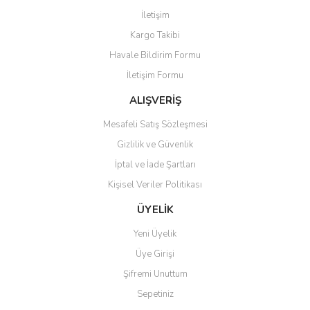
Görüş ve önerileriniz için teşekkür ederiz.
İletişim
Yorum Yaz
Kargo Takibi
Ürün resmi kalitesiz, bozuk veya görüntülenemiyor.
Havale Bildirim Formu
Ürün açıklamasında eksik bilgiler bulunuyor.
İletişim Formu
Ürün bilgilerinde hatalar bulunuyor.
Ürün fiyatı diğer sitelerden daha pahalı.
ALIŞVERİŞ
Bu ürüne benzer farklı alternatifler olmalı.
Mesafeli Satış Sözleşmesi
Gizlilik ve Güvenlik
İptal ve İade Şartları
Kişisel Veriler Politikası
Gönder
ÜYELİK
Yeni Üyelik
Üye Girişi
Şifremi Unuttum
Sepetiniz