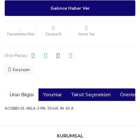
Gelince Haber Ver
Tavsiye Et
Yorum Yaz
Ürün Paylaş :
Karşılaştır
Ürün Bilgisi
Yorumlar
Taksit Seçenekleri
Önerilerin
ACS880-01-061A-3 PN: 30 kW, IN: 61 A
Bu ürünün fiyat bilgisi, resim, ürün açıklamalarında ve diğer
konularda yetersiz gördüğünüz noktaları öneri formunu kullanarak
Bu ürüne ilk yorumu siz yapın!
KURUMSAL
tarafımıza iletebilirsiniz.