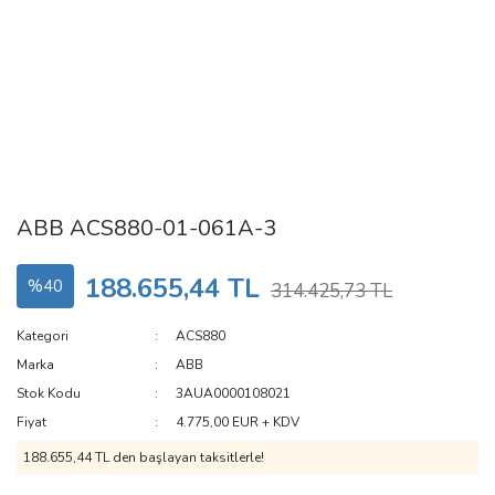
ABB ACS880-01-061A-3
188.655,44 TL
%40
314.425,73 TL
Kategori
ACS880
Marka
ABB
Stok Kodu
3AUA0000108021
Fiyat
4.775,00 EUR + KDV
188.655,44 TL den başlayan taksitlerle!