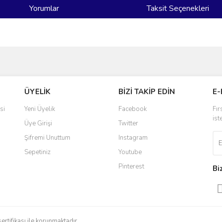
Yorumlar
Taksit Seçenekleri
ve diğer konularda yetersiz gördüğünüz noktaları öneri formunu kullanarak taraf
Bu ürüne ilk yorumu siz yapın!
ÜYELİK
BİZİ TAKİP EDİN
E-
r.
Yorum Yaz
si
Yeni Üyelik
Facebook
Fır
ist
Üye Girişi
Twitter
Şifremi Unuttum
Instagram
Sepetiniz
Youtube
Pinterest
Bi
Gönder
sertifikası ile korunmaktadır.