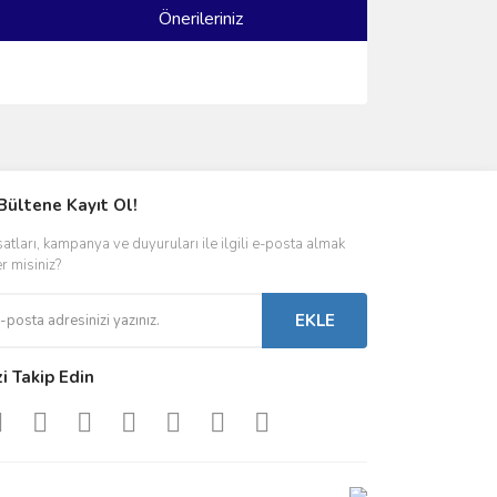
Önerileriniz
ımıza iletebilirsiniz.
Bültene Kayıt Ol!
satları, kampanya ve duyuruları ile ilgili e-posta almak
er misiniz?
EKLE
zi Takip Edin