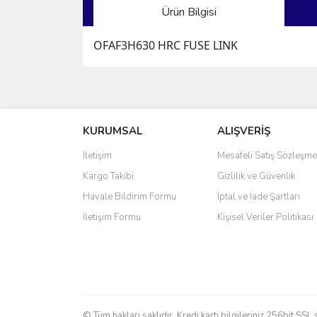
Ürün Bilgisi
OFAF3H630 HRC FUSE LINK
Bu ürünün fiyat bilgisi, resim, ürün açıklamalarında 
Görüş ve önerileriniz için teşekkür ederiz.
KURUMSAL
ALIŞVERİŞ
Ürün resmi kalitesiz, bozuk veya görüntülenemiyo
Ürün açıklamasında eksik bilgiler bulunuyor.
İletişim
Mesafeli Satış Sözleşme
Ürün bilgilerinde hatalar bulunuyor.
Kargo Takibi
Gizlilik ve Güvenlik
Ürün fiyatı diğer sitelerden daha pahalı.
Havale Bildirim Formu
İptal ve İade Şartları
Bu ürüne benzer farklı alternatifler olmalı.
İletişim Formu
Kişisel Veriler Politikası
© Tüm hakları saklıdır. Kredi kartı bilgileriniz 256bit SSL 