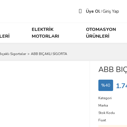
Üye Ol
Giriş Yap
/
ELEKTRİK
OTOMASYON
LERİ
MOTORLARI
ÜRÜNLERİ
Bıçaklı Sigortalar
ABB BIÇAKLI SİGORTA
ABB BI
1.7
%40
Kategori
Marka
Stok Kodu
Fiyat