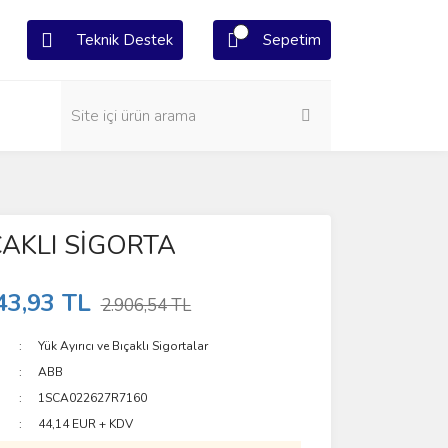
Teknik Destek
Sepetim
ÇAKLI SİGORTA
43,93 TL
2.906,54 TL
Yük Ayırıcı ve Bıçaklı Sigortalar
ABB
1SCA022627R7160
44,14 EUR + KDV