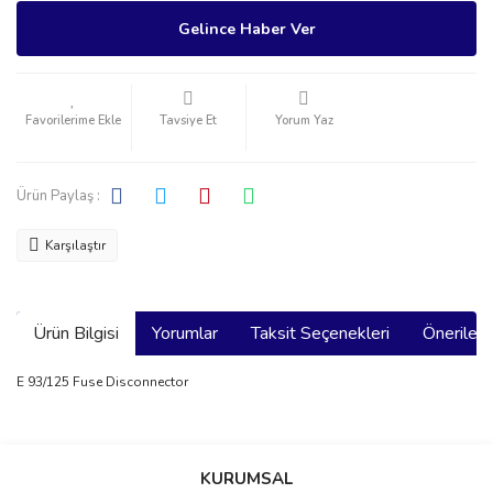
Gelince Haber Ver
Tavsiye Et
Yorum Yaz
Ürün Paylaş :
Karşılaştır
Ürün Bilgisi
Yorumlar
Taksit Seçenekleri
Önerilerin
E 93/125 Fuse Disconnector
Bu ürünün fiyat bilgisi, resim, ürün açıklamalarında ve diğer
konularda yetersiz gördüğünüz noktaları öneri formunu kullanarak
Bu ürüne ilk yorumu siz yapın!
KURUMSAL
tarafımıza iletebilirsiniz.