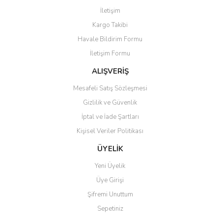
Görüş ve önerileriniz için teşekkür ederiz.
İletişim
Yorum Yaz
Kargo Takibi
Ürün resmi kalitesiz, bozuk veya görüntülenemiyor.
Havale Bildirim Formu
Ürün açıklamasında eksik bilgiler bulunuyor.
İletişim Formu
Ürün bilgilerinde hatalar bulunuyor.
Ürün fiyatı diğer sitelerden daha pahalı.
ALIŞVERİŞ
Bu ürüne benzer farklı alternatifler olmalı.
Mesafeli Satış Sözleşmesi
Gizlilik ve Güvenlik
İptal ve İade Şartları
Kişisel Veriler Politikası
Gönder
ÜYELİK
Yeni Üyelik
Üye Girişi
Şifremi Unuttum
Sepetiniz