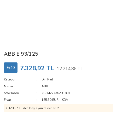
ABB E 93/125
7.328,92 TL
%40
12.214,86 TL
Kategori
Din Rail
Marka
ABB
Stok Kodu
2CSM277502R1801
Fiyat
185,50 EUR + KDV
7.328,92 TL den başlayan taksitlerle!