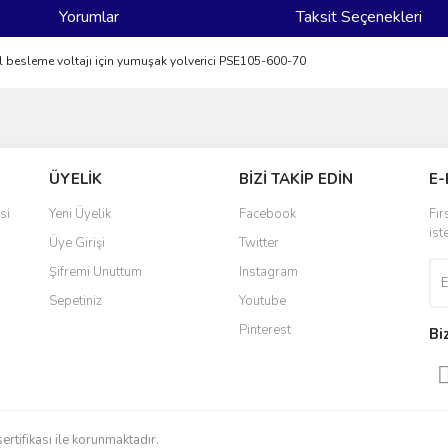
Yorumlar
Taksit Seçenekleri
besleme voltajı için yumuşak yolverici PSE105-600-70
ve diğer konularda yetersiz gördüğünüz noktaları öneri formunu kullanarak taraf
Bu ürüne ilk yorumu siz yapın!
ÜYELİK
BİZİ TAKİP EDİN
E-
r.
Yorum Yaz
si
Yeni Üyelik
Facebook
Fır
ist
Üye Girişi
Twitter
Şifremi Unuttum
Instagram
Sepetiniz
Youtube
Pinterest
Bi
Gönder
sertifikası ile korunmaktadır.