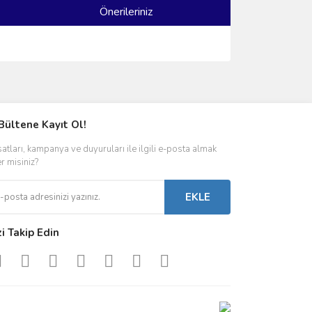
Önerileriniz
ımıza iletebilirsiniz.
Bültene Kayıt Ol!
satları, kampanya ve duyuruları ile ilgili e-posta almak
er misiniz?
EKLE
zi Takip Edin