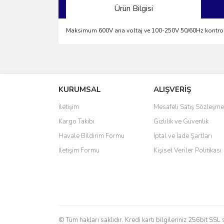
Ürün Bilgisi
Maksimum 600V ana voltaj ve 100-250V 50/60Hz kontrol 
Bu ürünün fiyat bilgisi, resim, ürün açıklamalarında 
Görüş ve önerileriniz için teşekkür ederiz.
KURUMSAL
ALIŞVERİŞ
Ürün resmi kalitesiz, bozuk veya görüntülenemiyo
Ürün açıklamasında eksik bilgiler bulunuyor.
İletişim
Mesafeli Satış Sözleşme
Ürün bilgilerinde hatalar bulunuyor.
Kargo Takibi
Gizlilik ve Güvenlik
Ürün fiyatı diğer sitelerden daha pahalı.
Havale Bildirim Formu
İptal ve İade Şartları
Bu ürüne benzer farklı alternatifler olmalı.
İletişim Formu
Kişisel Veriler Politikası
© Tüm hakları saklıdır. Kredi kartı bilgileriniz 256bit SSL 