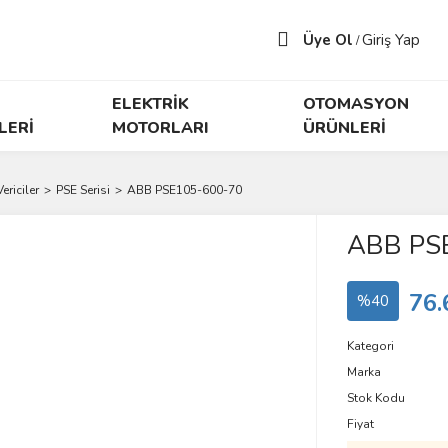
Üye Ol
Giriş Yap
/
ELEKTRİK
OTOMASYON
LERİ
MOTORLARI
ÜRÜNLERİ
riciler
PSE Serisi
ABB PSE105-600-70
ABB PS
76.
%40
Kategori
Marka
Stok Kodu
Fiyat