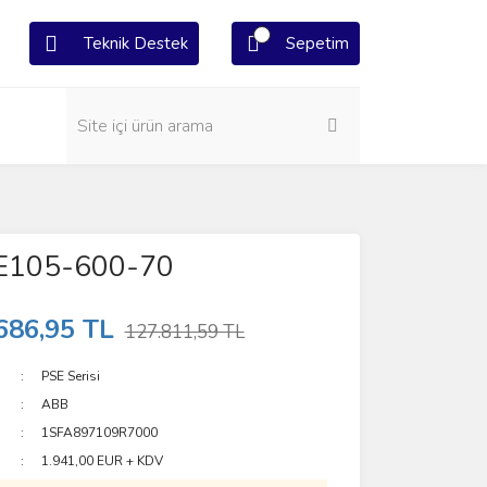
Teknik Destek
Sepetim
E105-600-70
686,95 TL
127.811,59 TL
PSE Serisi
ABB
1SFA897109R7000
1.941,00 EUR + KDV