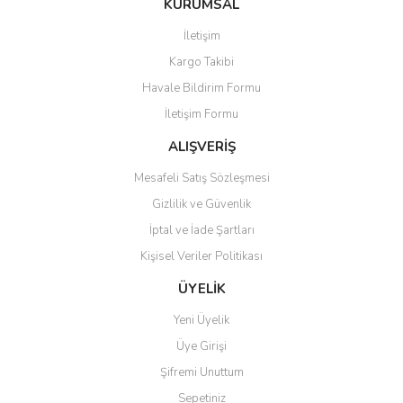
KURUMSAL
tarafımıza iletebilirsiniz.
Görüş ve önerileriniz için teşekkür ederiz.
İletişim
Yorum Yaz
Kargo Takibi
Ürün resmi kalitesiz, bozuk veya görüntülenemiyor.
Havale Bildirim Formu
Ürün açıklamasında eksik bilgiler bulunuyor.
İletişim Formu
Ürün bilgilerinde hatalar bulunuyor.
Ürün fiyatı diğer sitelerden daha pahalı.
ALIŞVERİŞ
Bu ürüne benzer farklı alternatifler olmalı.
Mesafeli Satış Sözleşmesi
Gizlilik ve Güvenlik
İptal ve İade Şartları
Kişisel Veriler Politikası
Gönder
ÜYELİK
Yeni Üyelik
Üye Girişi
Şifremi Unuttum
Sepetiniz