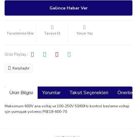
Gelince Haber Ver
Tavsiye Et
Yorum Yaz
Ürün Paylaş :
Karşılaştır
Ürün Bilgisi
Yorumlar
Taksit Seçenekleri
Önerilerin
Maksimum 600V ana voltaj ve 100-250V 50/60Hz kontrol besleme voltajı
için yumuşak yolverici PSE18-600-70
Bu ürünün fiyat bilgisi, resim, ürün açıklamalarında ve diğer
konularda yetersiz gördüğünüz noktaları öneri formunu kullanarak
Bu ürüne ilk yorumu siz yapın!