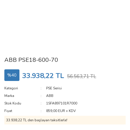
ABB PSE18-600-70
33.938,22 TL
%40
56.563,71 TL
Kategori
PSE Serisi
Marka
ABB
Stok Kodu
1SFA897101R7000
Fiyat
859,00 EUR + KDV
33.938,22 TL den başlayan taksitlerle!