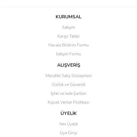
Bu ürünün fiyat bilgisi, resim, ürün açıklamalarında ve diğer
konularda yetersiz gördüğünüz noktaları öneri formunu kullanarak
Bu ürüne ilk yorumu siz yapın!
KURUMSAL
tarafımıza iletebilirsiniz.
Görüş ve önerileriniz için teşekkür ederiz.
İletişim
Yorum Yaz
Kargo Takibi
Ürün resmi kalitesiz, bozuk veya görüntülenemiyor.
Havale Bildirim Formu
Ürün açıklamasında eksik bilgiler bulunuyor.
İletişim Formu
Ürün bilgilerinde hatalar bulunuyor.
Ürün fiyatı diğer sitelerden daha pahalı.
ALIŞVERİŞ
Bu ürüne benzer farklı alternatifler olmalı.
Mesafeli Satış Sözleşmesi
Gizlilik ve Güvenlik
İptal ve İade Şartları
Kişisel Veriler Politikası
Gönder
ÜYELİK
Yeni Üyelik
Üye Girişi