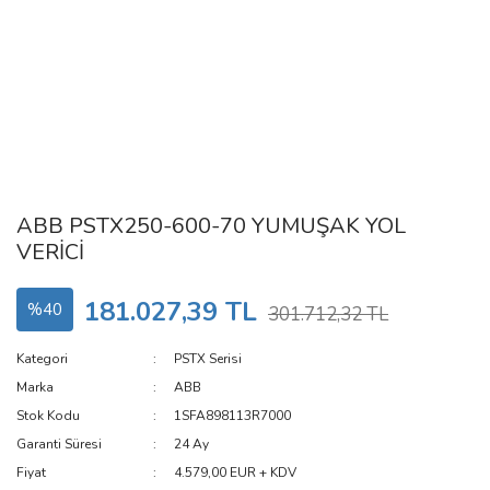
ABB PSTX250-600-70 YUMUŞAK YOL
VERİCİ
181.027,39 TL
%40
301.712,32 TL
Kategori
PSTX Serisi
Marka
ABB
Stok Kodu
1SFA898113R7000
Garanti Süresi
24 Ay
Fiyat
4.579,00 EUR + KDV