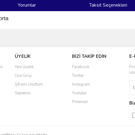
Yorumlar
Taksit Seçenekleri
orta
ve diğer konularda yetersiz gördüğünüz noktaları öneri formunu kullanarak taraf
Bu ürüne ilk yorumu siz yapın!
ÜYELİK
BİZİ TAKİP EDİN
E-
r.
Yorum Yaz
si
Yeni Üyelik
Facebook
Fır
ist
Üye Girişi
Twitter
Şifremi Unuttum
Instagram
Sepetiniz
Youtube
Pinterest
Bi
Gönder
sertifikası ile korunmaktadır.