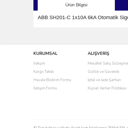
Ürün Bilgisi
ABB SH201-C 1x10A 6kA Otomatik Sig
Bu ürünün fiyat bilgisi, resim, ürün açıklamalarında 
Görüş ve önerileriniz için teşekkür ederiz.
KURUMSAL
ALIŞVERİŞ
Ürün resmi kalitesiz, bozuk veya görüntülenemiyo
Ürün açıklamasında eksik bilgiler bulunuyor.
İletişim
Mesafeli Satış Sözleşme
Ürün bilgilerinde hatalar bulunuyor.
Kargo Takibi
Gizlilik ve Güvenlik
Ürün fiyatı diğer sitelerden daha pahalı.
Havale Bildirim Formu
İptal ve İade Şartları
Bu ürüne benzer farklı alternatifler olmalı.
İletişim Formu
Kişisel Veriler Politikası
© Tüm hakları saklıdır. Kredi kartı bilgileriniz 256bit SSL 