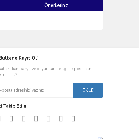
Önerileriniz
ımıza iletebilirsiniz.
Bültene Kayıt Ol!
satları, kampanya ve duyuruları ile ilgili e-posta almak
er misiniz?
EKLE
zi Takip Edin