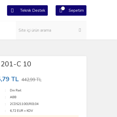
Teknik Destek
Sepetim
 201-C 10
,79 TL
442,99 TL
Din Rail
ABB
2CDS211001R0104
6,72 EUR + KDV