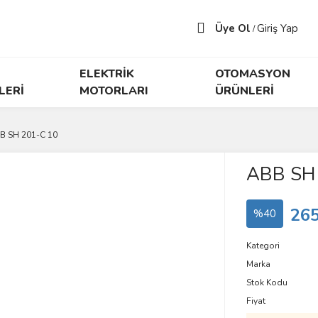
Üye Ol
Giriş Yap
/
ELEKTRİK
OTOMASYON
LERİ
MOTORLARI
ÜRÜNLERİ
B SH 201-C 10
ABB SH
265
%40
Kategori
Marka
Stok Kodu
Fiyat