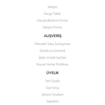
Görüş ve önerileriniz için teşekkür ederiz.
İletişim
Yorum Yaz
Kargo Takibi
Ürün resmi kalitesiz, bozuk veya görüntülenemiyor.
Havale Bildirim Formu
Ürün açıklamasında eksik bilgiler bulunuyor.
İletişim Formu
Ürün bilgilerinde hatalar bulunuyor.
Ürün fiyatı diğer sitelerden daha pahalı.
ALIŞVERİŞ
Bu ürüne benzer farklı alternatifler olmalı.
Mesafeli Satış Sözleşmesi
Gizlilik ve Güvenlik
İptal ve İade Şartları
Kişisel Veriler Politikası
Gönder
ÜYELİK
Yeni Üyelik
Üye Girişi
Şifremi Unuttum
Sepetiniz