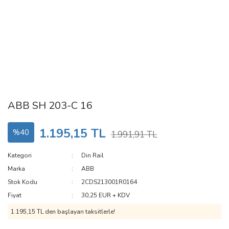
ABB SH 203-C 16
1.195,15 TL
%40
1.991,91 TL
Kategori
Din Rail
Marka
ABB
Stok Kodu
2CDS213001R0164
Fiyat
30,25 EUR + KDV
1.195,15 TL den başlayan taksitlerle!