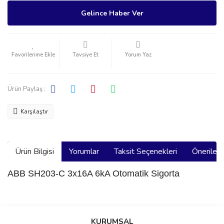
Gelince Haber Ver
Tavsiye Et
Yorum Yaz
Ürün Paylaş :
Karşılaştır
Ürün Bilgisi
Yorumlar
Taksit Seçenekleri
Önerilerin
ABB SH203-C 3x16A 6kA Otomatik Sigorta
Bu ürünün fiyat bilgisi, resim, ürün açıklamalarında ve diğer
konularda yetersiz gördüğünüz noktaları öneri formunu kullanarak
Bu ürüne ilk yorumu siz yapın!
KURUMSAL
tarafımıza iletebilirsiniz.