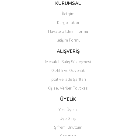
Bu ürüne ilk yorumu siz yapın!
KURUMSAL
tarafımıza iletebilirsiniz.
Görüş ve önerileriniz için teşekkür ederiz.
İletişim
Yorum Yaz
Kargo Takibi
Ürün resmi kalitesiz, bozuk veya görüntülenemiyor.
Havale Bildirim Formu
Ürün açıklamasında eksik bilgiler bulunuyor.
İletişim Formu
Ürün bilgilerinde hatalar bulunuyor.
Ürün fiyatı diğer sitelerden daha pahalı.
ALIŞVERİŞ
Bu ürüne benzer farklı alternatifler olmalı.
Mesafeli Satış Sözleşmesi
Gizlilik ve Güvenlik
İptal ve İade Şartları
Kişisel Veriler Politikası
Gönder
ÜYELİK
Yeni Üyelik
Üye Girişi
Şifremi Unuttum