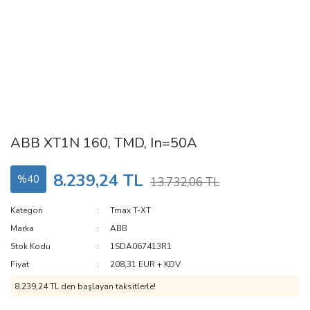
ABB XT1N 160, TMD, In=50A
8.239,24 TL
%40
13.732,06 TL
Kategori
Tmax T-XT
Marka
ABB
Stok Kodu
1SDA067413R1
Fiyat
208,31 EUR + KDV
8.239,24 TL den başlayan taksitlerle!