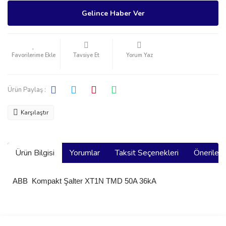
Gelince Haber Ver
Tavsiye Et
Yorum Yaz
Ürün Paylaş :
Karşılaştır
Ürün Bilgisi
Yorumlar
Taksit Seçenekleri
Önerilerin
ABB Kompakt Şalter XT1N TMD 50A 36kA
Bu ürünün fiyat bilgisi, resim, ürün açıklamalarında ve diğer
konularda yetersiz gördüğünüz noktaları öneri formunu kullanarak