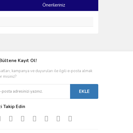
Önerileriniz
ımıza iletebilirsiniz.
Bültene Kayıt Ol!
satları, kampanya ve duyuruları ile ilgili e-posta almak
er misiniz?
EKLE
zi Takip Edin