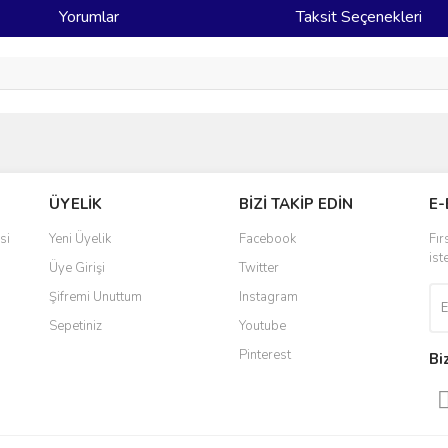
Yorumlar
Taksit Seçenekleri
ve diğer konularda yetersiz gördüğünüz noktaları öneri formunu kullanarak taraf
Bu ürüne ilk yorumu siz yapın!
ÜYELİK
BİZİ TAKİP EDİN
E-
r.
Yorum Yaz
si
Yeni Üyelik
Facebook
Fır
ist
Üye Girişi
Twitter
Şifremi Unuttum
Instagram
Sepetiniz
Youtube
Pinterest
Bi