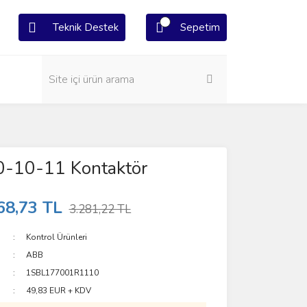
Teknik Destek
Sepetim
-10-11 Kontaktör
68,73 TL
3.281,22 TL
Kontrol Ürünleri
ABB
1SBL177001R1110
49,83 EUR + KDV