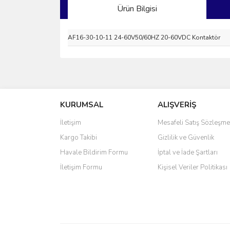
Ürün Bilgisi
AF16-30-10-11 24-60V50/60HZ 20-60VDC Kontaktör
Bu ürünün fiyat bilgisi, resim, ürün açıklamalarında 
Görüş ve önerileriniz için teşekkür ederiz.
KURUMSAL
ALIŞVERİŞ
Ürün resmi kalitesiz, bozuk veya görüntülenemiyo
Ürün açıklamasında eksik bilgiler bulunuyor.
İletişim
Mesafeli Satış Sözleşme
Ürün bilgilerinde hatalar bulunuyor.
Kargo Takibi
Gizlilik ve Güvenlik
Ürün fiyatı diğer sitelerden daha pahalı.
Havale Bildirim Formu
İptal ve İade Şartları
Bu ürüne benzer farklı alternatifler olmalı.
İletişim Formu
Kişisel Veriler Politikası