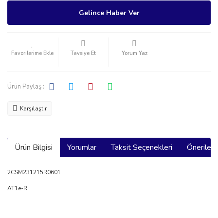
Gelince Haber Ver
Tavsiye Et
Yorum Yaz
Ürün Paylaş :
Karşılaştır
Ürün Bilgisi
Yorumlar
Taksit Seçenekleri
Önerilerin
2CSM231215R0601
AT1e-R
Bu ürünün fiyat bilgisi, resim, ürün açıklamalarında ve diğer