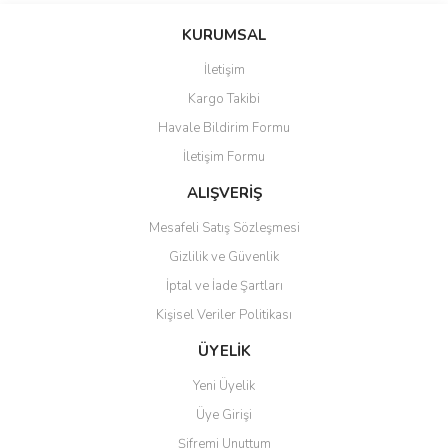
konularda yetersiz gördüğünüz noktaları öneri formunu kullanarak
Bu ürüne ilk yorumu siz yapın!
KURUMSAL
tarafımıza iletebilirsiniz.
Görüş ve önerileriniz için teşekkür ederiz.
İletişim
Yorum Yaz
Kargo Takibi
Ürün resmi kalitesiz, bozuk veya görüntülenemiyor.
Havale Bildirim Formu
Ürün açıklamasında eksik bilgiler bulunuyor.
İletişim Formu
Ürün bilgilerinde hatalar bulunuyor.
Ürün fiyatı diğer sitelerden daha pahalı.
ALIŞVERİŞ
Bu ürüne benzer farklı alternatifler olmalı.
Mesafeli Satış Sözleşmesi
Gizlilik ve Güvenlik
İptal ve İade Şartları
Kişisel Veriler Politikası
Gönder
ÜYELİK
Yeni Üyelik
Üye Girişi
Şifremi Unuttum