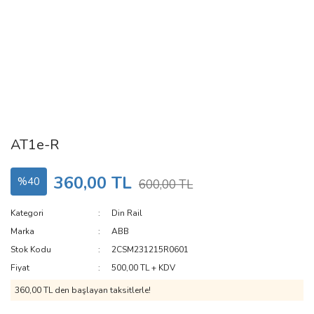
AT1e-R
360,00 TL
%40
600,00 TL
Kategori
Din Rail
Marka
ABB
Stok Kodu
2CSM231215R0601
Fiyat
500,00 TL + KDV
360,00 TL den başlayan taksitlerle!