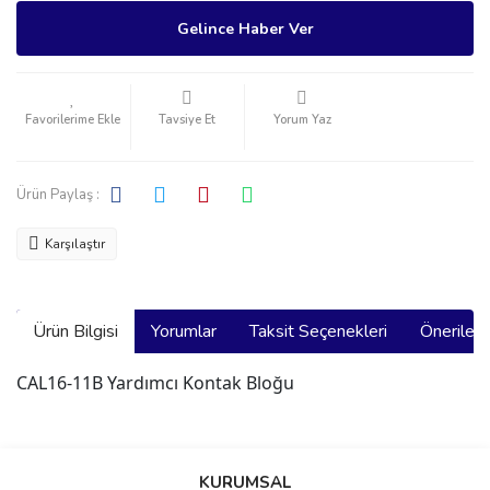
Gelince Haber Ver
Tavsiye Et
Yorum Yaz
Ürün Paylaş :
Karşılaştır
Ürün Bilgisi
Yorumlar
Taksit Seçenekleri
Önerilerin
CAL16-11B Yardımcı Kontak Bloğu
Bu ürünün fiyat bilgisi, resim, ürün açıklamalarında ve diğer
konularda yetersiz gördüğünüz noktaları öneri formunu kullanarak
Bu ürüne ilk yorumu siz yapın!
KURUMSAL
tarafımıza iletebilirsiniz.