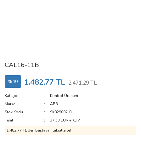
CAL16-11B
1.482,77 TL
%40
2.471,29 TL
Kategori
Kontrol Ürünleri
Marka
ABB
Stok Kodu
SK829002-B
Fiyat
37,53 EUR + KDV
1.482,77 TL den başlayan taksitlerle!