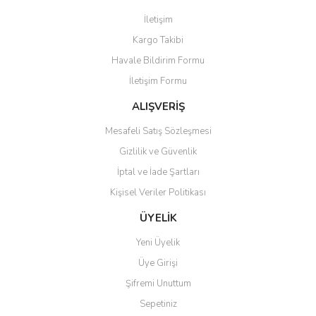
Görüş ve önerileriniz için teşekkür ederiz.
İletişim
Yorum Yaz
Kargo Takibi
Ürün resmi kalitesiz, bozuk veya görüntülenemiyor.
Havale Bildirim Formu
Ürün açıklamasında eksik bilgiler bulunuyor.
İletişim Formu
Ürün bilgilerinde hatalar bulunuyor.
Ürün fiyatı diğer sitelerden daha pahalı.
ALIŞVERİŞ
Bu ürüne benzer farklı alternatifler olmalı.
Mesafeli Satış Sözleşmesi
Gizlilik ve Güvenlik
İptal ve İade Şartları
Kişisel Veriler Politikası
Gönder
ÜYELİK
Yeni Üyelik
Üye Girişi
Şifremi Unuttum
Sepetiniz