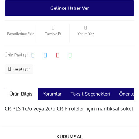
Gelince Haber Ver
Tavsiye Et
Yorum Yaz
Ürün Paylaş :
Karşılaştır
Ürün Bilgisi
Yorumlar
Taksit Seçenekleri
Önerilerin
CR-PLS 1c/o veya 2c/o CR-P röleleri için mantıksal soket
Bu ürünün fiyat bilgisi, resim, ürün açıklamalarında ve diğer
konularda yetersiz gördüğünüz noktaları öneri formunu kullanarak
Bu ürüne ilk yorumu siz yapın!
KURUMSAL
tarafımıza iletebilirsiniz.