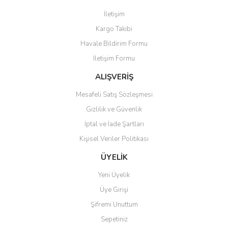
Görüş ve önerileriniz için teşekkür ederiz.
İletişim
Yorum Yaz
Kargo Takibi
Ürün resmi kalitesiz, bozuk veya görüntülenemiyor.
Havale Bildirim Formu
Ürün açıklamasında eksik bilgiler bulunuyor.
İletişim Formu
Ürün bilgilerinde hatalar bulunuyor.
Ürün fiyatı diğer sitelerden daha pahalı.
ALIŞVERİŞ
Bu ürüne benzer farklı alternatifler olmalı.
Mesafeli Satış Sözleşmesi
Gizlilik ve Güvenlik
İptal ve İade Şartları
Kişisel Veriler Politikası
Gönder
ÜYELİK
Yeni Üyelik
Üye Girişi
Şifremi Unuttum
Sepetiniz