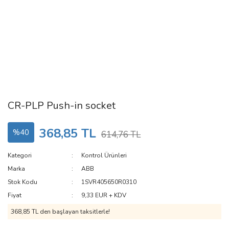
CR-PLP Push-in socket
368,85 TL
%40
614,76 TL
Kategori
Kontrol Ürünleri
Marka
ABB
Stok Kodu
1SVR405650R0310
Fiyat
9,33 EUR + KDV
368,85 TL den başlayan taksitlerle!