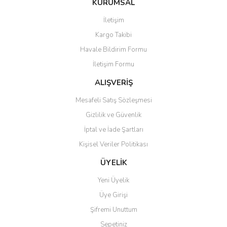
KURUMSAL
tarafımıza iletebilirsiniz.
Görüş ve önerileriniz için teşekkür ederiz.
İletişim
Yorum Yaz
Kargo Takibi
Ürün resmi kalitesiz, bozuk veya görüntülenemiyor.
Havale Bildirim Formu
Ürün açıklamasında eksik bilgiler bulunuyor.
İletişim Formu
Ürün bilgilerinde hatalar bulunuyor.
Ürün fiyatı diğer sitelerden daha pahalı.
ALIŞVERİŞ
Bu ürüne benzer farklı alternatifler olmalı.
Mesafeli Satış Sözleşmesi
Gizlilik ve Güvenlik
İptal ve İade Şartları
Kişisel Veriler Politikası
Gönder
ÜYELİK
Yeni Üyelik
Üye Girişi
Şifremi Unuttum
Sepetiniz