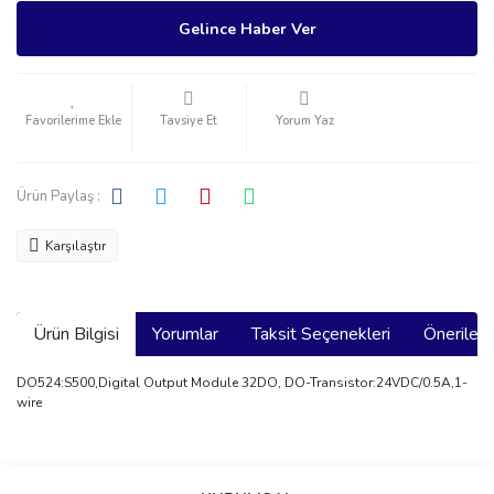
Gelince Haber Ver
Tavsiye Et
Yorum Yaz
Ürün Paylaş :
Karşılaştır
Ürün Bilgisi
Yorumlar
Taksit Seçenekleri
Önerilerin
DO524:S500,Digital Output Module 32DO, DO-Transistor:24VDC/0.5A,1-
wire
Bu ürünün fiyat bilgisi, resim, ürün açıklamalarında ve diğer
konularda yetersiz gördüğünüz noktaları öneri formunu kullanarak
Bu ürüne ilk yorumu siz yapın!