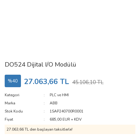
DO524 Dijital I/O Modülü
27.063,66 TL
%40
45.106,10 TL
Kategori
PLC ve HMI
Marka
ABB
Stok Kodu
1SAP240700R0001
Fiyat
685,00 EUR + KDV
27.063,66 TL den başlayan taksitlerle!