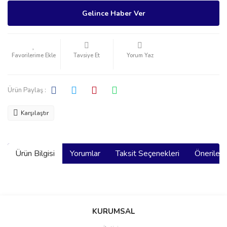
Gelince Haber Ver
Tavsiye Et
Yorum Yaz
Ürün Paylaş :
Karşılaştır
Ürün Bilgisi
Yorumlar
Taksit Seçenekleri
Önerilerin
Bu ürünün fiyat bilgisi, resim, ürün açıklamalarında ve diğer
konularda yetersiz gördüğünüz noktaları öneri formunu kullanarak
Bu ürüne ilk yorumu siz yapın!
KURUMSAL
tarafımıza iletebilirsiniz.
Görüş ve önerileriniz için teşekkür ederiz.