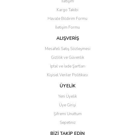
İletişim
Yorum Yaz
Kargo Takibi
Ürün resmi kalitesiz, bozuk veya görüntülenemiyor.
Havale Bildirim Formu
Ürün açıklamasında eksik bilgiler bulunuyor.
İletişim Formu
Ürün bilgilerinde hatalar bulunuyor.
Ürün fiyatı diğer sitelerden daha pahalı.
ALIŞVERİŞ
Bu ürüne benzer farklı alternatifler olmalı.
Mesafeli Satış Sözleşmesi
Gizlilik ve Güvenlik
İptal ve İade Şartları
Kişisel Veriler Politikası
Gönder
ÜYELİK
Yeni Üyelik
Üye Girişi
Şifremi Unuttum
Sepetiniz
BİZİ TAKİP EDİN