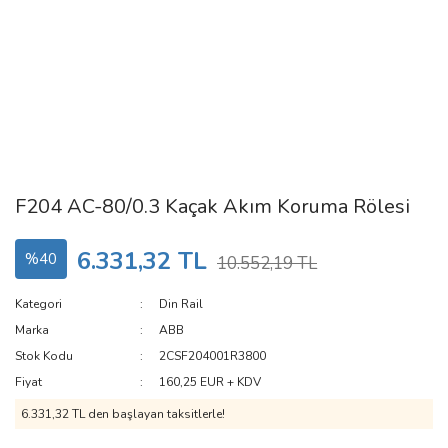
F204 AC-80/0.3 Kaçak Akım Koruma Rölesi
6.331,32 TL
%40
10.552,19 TL
Kategori
Din Rail
Marka
ABB
Stok Kodu
2CSF204001R3800
Fiyat
160,25 EUR + KDV
6.331,32 TL den başlayan taksitlerle!