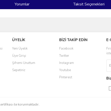
Yorumlar
Taksit Seçenekleri
ve diğer konularda yetersiz gördüğünüz noktaları öneri formunu kullanarak taraf
Bu ürüne ilk yorumu siz yapın!
ÜYELİK
BİZİ TAKİP EDİN
E-
r.
Yorum Yaz
si
Yeni Üyelik
Facebook
Fır
ist
Üye Girişi
Twitter
Şifremi Unuttum
Instagram
Sepetiniz
Youtube
Pinterest
Bi
Gönder
sertifikası ile korunmaktadır.