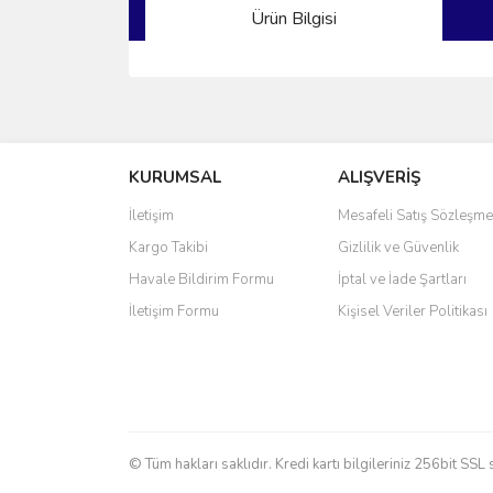
Ürün Bilgisi
Bu ürünün fiyat bilgisi, resim, ürün açıklamalarında 
Görüş ve önerileriniz için teşekkür ederiz.
KURUMSAL
ALIŞVERİŞ
Ürün resmi kalitesiz, bozuk veya görüntülenemiyo
Ürün açıklamasında eksik bilgiler bulunuyor.
İletişim
Mesafeli Satış Sözleşme
Ürün bilgilerinde hatalar bulunuyor.
Kargo Takibi
Gizlilik ve Güvenlik
Ürün fiyatı diğer sitelerden daha pahalı.
Havale Bildirim Formu
İptal ve İade Şartları
Bu ürüne benzer farklı alternatifler olmalı.
İletişim Formu
Kişisel Veriler Politikası
© Tüm hakları saklıdır. Kredi kartı bilgileriniz 256bit SSL 