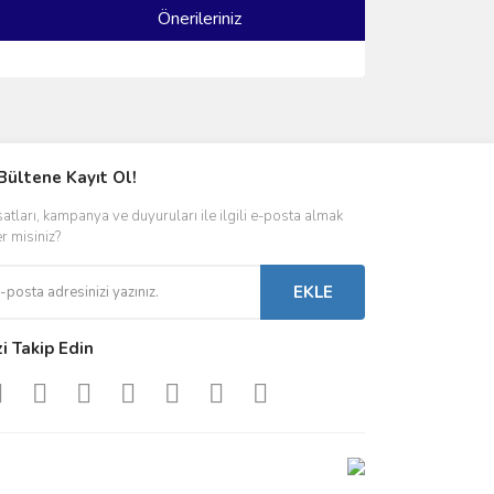
Önerileriniz
ımıza iletebilirsiniz.
Bültene Kayıt Ol!
satları, kampanya ve duyuruları ile ilgili e-posta almak
er misiniz?
EKLE
zi Takip Edin