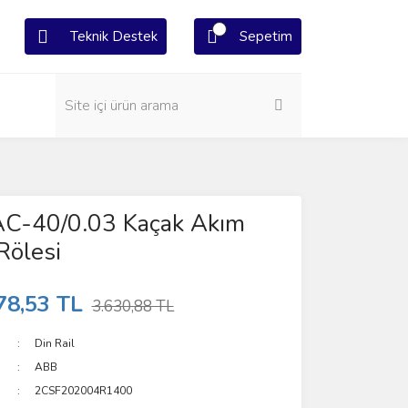
Teknik Destek
Sepetim
C-40/0.03 Kaçak Akım
Rölesi
78,53 TL
3.630,88 TL
Din Rail
ABB
2CSF202004R1400