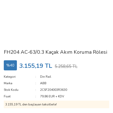
FH204 AC-63/0.3 Kaçak Akım Koruma Rölesi
3.155,19 TL
%40
5.258,65 TL
Kategori
Din Rail
Marka
ABB
Stok Kodu
2CSF204003R3630
Fiyat
79,86 EUR + KDV
3.155,19 TL den başlayan taksitlerle!