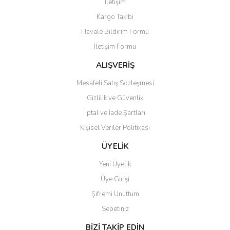
İletişim
Yorum Yaz
Kargo Takibi
Ürün resmi kalitesiz, bozuk veya görüntülenemiyor.
Havale Bildirim Formu
Ürün açıklamasında eksik bilgiler bulunuyor.
İletişim Formu
Ürün bilgilerinde hatalar bulunuyor.
Ürün fiyatı diğer sitelerden daha pahalı.
ALIŞVERİŞ
Bu ürüne benzer farklı alternatifler olmalı.
Mesafeli Satış Sözleşmesi
Gizlilik ve Güvenlik
İptal ve İade Şartları
Kişisel Veriler Politikası
Gönder
ÜYELİK
Yeni Üyelik
Üye Girişi
Şifremi Unuttum
Sepetiniz
BİZİ TAKİP EDİN