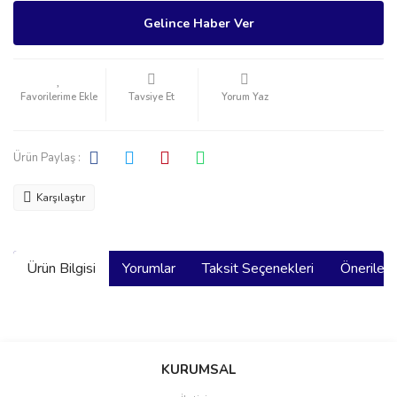
Gelince Haber Ver
Tavsiye Et
Yorum Yaz
Ürün Paylaş :
Karşılaştır
Ürün Bilgisi
Yorumlar
Taksit Seçenekleri
Önerilerin
Bu ürünün fiyat bilgisi, resim, ürün açıklamalarında ve diğer
konularda yetersiz gördüğünüz noktaları öneri formunu kullanarak
Bu ürüne ilk yorumu siz yapın!
KURUMSAL
tarafımıza iletebilirsiniz.
Görüş ve önerileriniz için teşekkür ederiz.