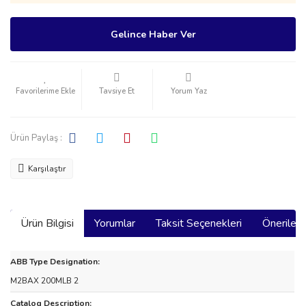
Gelince Haber Ver
Tavsiye Et
Yorum Yaz
Ürün Paylaş :
Karşılaştır
Ürün Bilgisi
Yorumlar
Taksit Seçenekleri
Önerilerin
ABB Type Designation:
M2BAX 200MLB 2
Catalog Description: