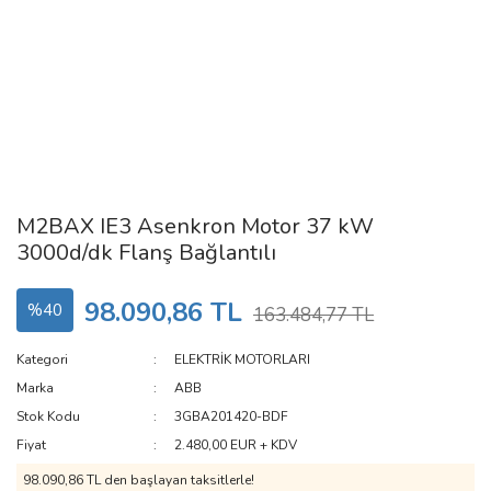
M2BAX IE3 Asenkron Motor 37 kW
3000d/dk Flanş Bağlantılı
98.090,86 TL
%40
163.484,77 TL
Kategori
ELEKTRİK MOTORLARI
Marka
ABB
Stok Kodu
3GBA201420-BDF
Fiyat
2.480,00 EUR + KDV
98.090,86 TL den başlayan taksitlerle!