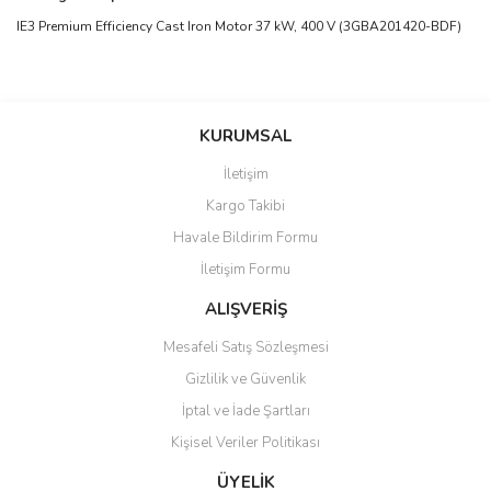
IE3 Premium Efficiency Cast Iron Motor 37 kW, 400 V (3GBA201420-BDF)
Bu ürünün fiyat bilgisi, resim, ürün açıklamalarında ve diğer
konularda yetersiz gördüğünüz noktaları öneri formunu kullanarak
Bu ürüne ilk yorumu siz yapın!
KURUMSAL
tarafımıza iletebilirsiniz.
Görüş ve önerileriniz için teşekkür ederiz.
İletişim
Yorum Yaz
Kargo Takibi
Ürün resmi kalitesiz, bozuk veya görüntülenemiyor.
Havale Bildirim Formu
Ürün açıklamasında eksik bilgiler bulunuyor.
İletişim Formu
Ürün bilgilerinde hatalar bulunuyor.
Ürün fiyatı diğer sitelerden daha pahalı.
ALIŞVERİŞ
Bu ürüne benzer farklı alternatifler olmalı.
Mesafeli Satış Sözleşmesi
Gizlilik ve Güvenlik
İptal ve İade Şartları
Kişisel Veriler Politikası
Gönder
ÜYELİK