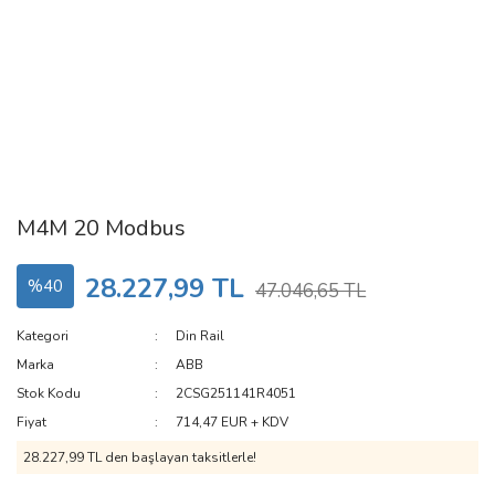
M4M 20 Modbus
28.227,99 TL
%40
47.046,65 TL
Kategori
Din Rail
Marka
ABB
Stok Kodu
2CSG251141R4051
Fiyat
714,47 EUR + KDV
28.227,99 TL den başlayan taksitlerle!