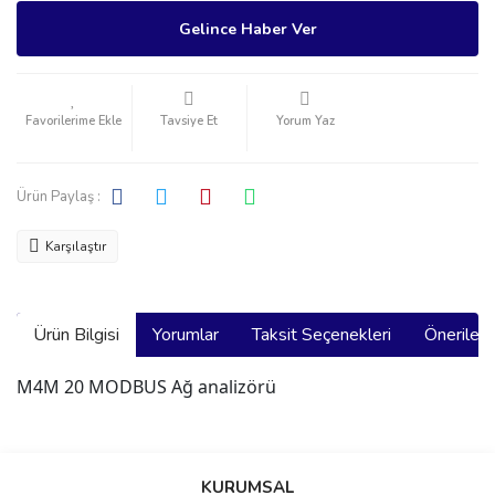
Gelince Haber Ver
Tavsiye Et
Yorum Yaz
Ürün Paylaş :
Karşılaştır
Ürün Bilgisi
Yorumlar
Taksit Seçenekleri
Önerilerin
M4M 20 MODBUS Ağ analizörü
Bu ürünün fiyat bilgisi, resim, ürün açıklamalarında ve diğer
konularda yetersiz gördüğünüz noktaları öneri formunu kullanarak
Bu ürüne ilk yorumu siz yapın!
KURUMSAL
tarafımıza iletebilirsiniz.