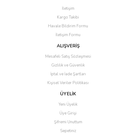
Görüş ve önerileriniz için teşekkür ederiz.
İletişim
Yorum Yaz
Kargo Takibi
Ürün resmi kalitesiz, bozuk veya görüntülenemiyor.
Havale Bildirim Formu
Ürün açıklamasında eksik bilgiler bulunuyor.
İletişim Formu
Ürün bilgilerinde hatalar bulunuyor.
Ürün fiyatı diğer sitelerden daha pahalı.
ALIŞVERİŞ
Bu ürüne benzer farklı alternatifler olmalı.
Mesafeli Satış Sözleşmesi
Gizlilik ve Güvenlik
İptal ve İade Şartları
Kişisel Veriler Politikası
Gönder
ÜYELİK
Yeni Üyelik
Üye Girişi
Şifremi Unuttum
Sepetiniz