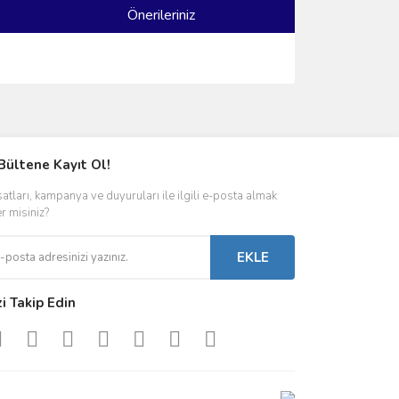
Önerileriniz
ımıza iletebilirsiniz.
Bültene Kayıt Ol!
satları, kampanya ve duyuruları ile ilgili e-posta almak
er misiniz?
EKLE
zi Takip Edin