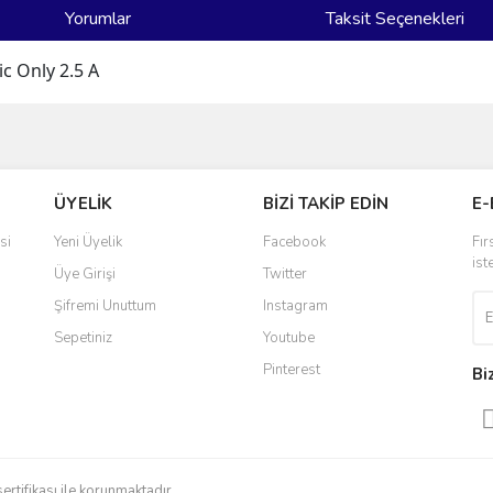
Yorumlar
Taksit Seçenekleri
c Only 2.5 A
ve diğer konularda yetersiz gördüğünüz noktaları öneri formunu kullanarak taraf
Bu ürüne ilk yorumu siz yapın!
ÜYELİK
BİZİ TAKİP EDİN
E-
r.
Yorum Yaz
si
Yeni Üyelik
Facebook
Fır
ist
Üye Girişi
Twitter
Şifremi Unuttum
Instagram
Sepetiniz
Youtube
Pinterest
Bi
Gönder
sertifikası ile korunmaktadır.