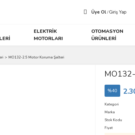
Üye Ol
Giriş Yap
/
ELEKTRİK
OTOMASYON
LERİ
MOTORLARI
ÜRÜNLERİ
ri
MO132-2.5 Motor Koruma Şalteri
MO132-2
2.3
%40
Kategori
Marka
Stok Kodu
Fiyat