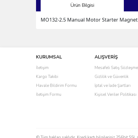
Ürün Bilgisi
MO132-2.5 Manual Motor Starter Magneti
Bu ürünün fiyat bilgisi, resim, ürün açıklamalarında 
Görüş ve önerileriniz için teşekkür ederiz.
KURUMSAL
ALIŞVERİŞ
Ürün resmi kalitesiz, bozuk veya görüntülenemiyo
Ürün açıklamasında eksik bilgiler bulunuyor.
İletişim
Mesafeli Satış Sözleşme
Ürün bilgilerinde hatalar bulunuyor.
Kargo Takibi
Gizlilik ve Güvenlik
Ürün fiyatı diğer sitelerden daha pahalı.
Havale Bildirim Formu
İptal ve İade Şartları
Bu ürüne benzer farklı alternatifler olmalı.
İletişim Formu
Kişisel Veriler Politikası
© Tüm hakları saklıdır. Kredi kartı bilgileriniz 256bit SSL 