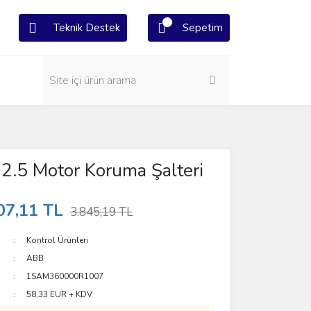
Teknik Destek
Sepetim
.5 Motor Koruma Şalteri
07,11 TL
3.845,19 TL
Kontrol Ürünleri
ABB
1SAM360000R1007
58,33 EUR + KDV