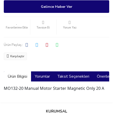
Gelince Haber Ver
Tavsiye Et
Yorum Yaz
Ürün Paylaş :
Karşılaştır
Ürün Bilgisi
Yorumlar
Taksit Seçenekleri
Önerilerin
MO132-20 Manual Motor Starter Magnetic Only 20 A
Bu ürünün fiyat bilgisi, resim, ürün açıklamalarında ve diğer
konularda yetersiz gördüğünüz noktaları öneri formunu kullanarak
Bu ürüne ilk yorumu siz yapın!
KURUMSAL
tarafımıza iletebilirsiniz.