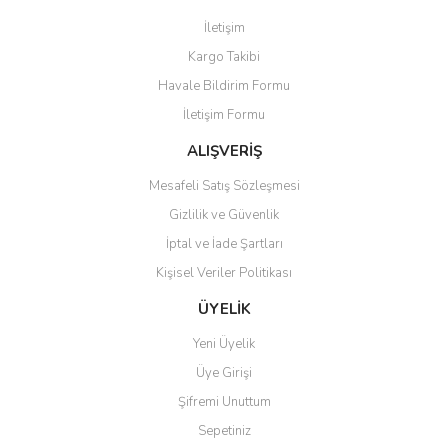
Görüş ve önerileriniz için teşekkür ederiz.
İletişim
Yorum Yaz
Kargo Takibi
Ürün resmi kalitesiz, bozuk veya görüntülenemiyor.
Havale Bildirim Formu
Ürün açıklamasında eksik bilgiler bulunuyor.
İletişim Formu
Ürün bilgilerinde hatalar bulunuyor.
Ürün fiyatı diğer sitelerden daha pahalı.
ALIŞVERİŞ
Bu ürüne benzer farklı alternatifler olmalı.
Mesafeli Satış Sözleşmesi
Gizlilik ve Güvenlik
İptal ve İade Şartları
Kişisel Veriler Politikası
Gönder
ÜYELİK
Yeni Üyelik
Üye Girişi
Şifremi Unuttum
Sepetiniz