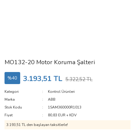
MO132-20 Motor Koruma Şalteri
3.193,51 TL
%40
5.322,52 TL
Kategori
Kontrol Ürünleri
Marka
ABB
Stok Kodu
1SAM360000R1013
Fiyat
80,83 EUR + KDV
3.193,51 TL den başlayan taksitlerle!