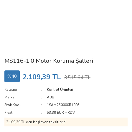
MS116-1.0 Motor Koruma Şalteri
2.109,39 TL
%40
3.515,64 TL
Kategori
Kontrol Ürünleri
Marka
ABB
Stok Kodu
1SAM250000R1005
Fiyat
53,39 EUR + KDV
2.109,39 TL den başlayan taksitlerle!