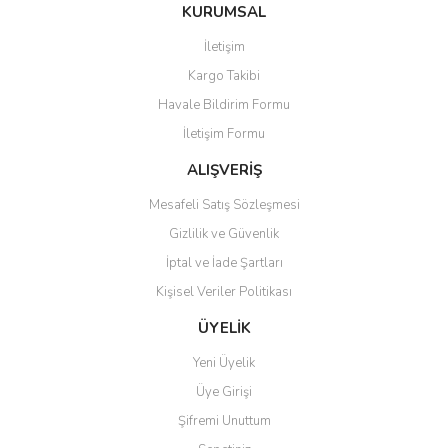
Bu ürüne ilk yorumu siz yapın!
KURUMSAL
tarafımıza iletebilirsiniz.
Görüş ve önerileriniz için teşekkür ederiz.
İletişim
Yorum Yaz
Kargo Takibi
Ürün resmi kalitesiz, bozuk veya görüntülenemiyor.
Havale Bildirim Formu
Ürün açıklamasında eksik bilgiler bulunuyor.
İletişim Formu
Ürün bilgilerinde hatalar bulunuyor.
Ürün fiyatı diğer sitelerden daha pahalı.
ALIŞVERİŞ
Bu ürüne benzer farklı alternatifler olmalı.
Mesafeli Satış Sözleşmesi
Gizlilik ve Güvenlik
İptal ve İade Şartları
Kişisel Veriler Politikası
Gönder
ÜYELİK
Yeni Üyelik
Üye Girişi
Şifremi Unuttum