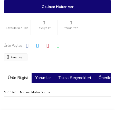
Gelince Haber Ver
Tavsiye Et
Yorum Yaz
Ürün Paylaş :
Karşılaştır
Ürün Bilgisi
Yorumlar
Taksit Seçenekleri
Önerilerin
MS116-1.0 Manuel Motor Starter
Bu ürünün fiyat bilgisi, resim, ürün açıklamalarında ve diğer
konularda yetersiz gördüğünüz noktaları öneri formunu kullanarak