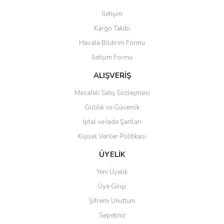
Görüş ve önerileriniz için teşekkür ederiz.
İletişim
Yorum Yaz
Kargo Takibi
Ürün resmi kalitesiz, bozuk veya görüntülenemiyor.
Havale Bildirim Formu
Ürün açıklamasında eksik bilgiler bulunuyor.
İletişim Formu
Ürün bilgilerinde hatalar bulunuyor.
Ürün fiyatı diğer sitelerden daha pahalı.
ALIŞVERİŞ
Bu ürüne benzer farklı alternatifler olmalı.
Mesafeli Satış Sözleşmesi
Gizlilik ve Güvenlik
İptal ve İade Şartları
Kişisel Veriler Politikası
Gönder
ÜYELİK
Yeni Üyelik
Üye Girişi
Şifremi Unuttum
Sepetiniz