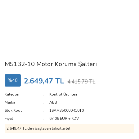
MS132-10 Motor Koruma Şalteri
2.649,47 TL
%40
4.415,79 TL
Kategori
Kontrol Ürünleri
Marka
ABB
Stok Kodu
1SAM350000R1010
Fiyat
67,06 EUR + KDV
2.649,47 TL den başlayan taksitlerle!