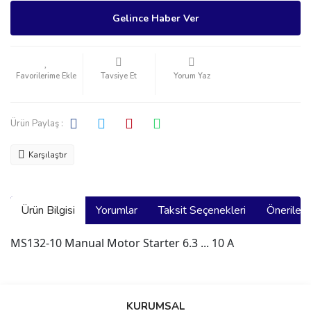
Gelince Haber Ver
Tavsiye Et
Yorum Yaz
Ürün Paylaş :
Karşılaştır
Ürün Bilgisi
Yorumlar
Taksit Seçenekleri
Önerilerin
MS132-10 Manual Motor Starter 6.3 ... 10 A
Bu ürünün fiyat bilgisi, resim, ürün açıklamalarında ve diğer
konularda yetersiz gördüğünüz noktaları öneri formunu kullanarak
Bu ürüne ilk yorumu siz yapın!
KURUMSAL
tarafımıza iletebilirsiniz.