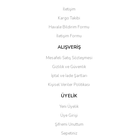
Görüş ve önerileriniz için teşekkür ederiz.
İletişim
Yorum Yaz
Kargo Takibi
Ürün resmi kalitesiz, bozuk veya görüntülenemiyor.
Havale Bildirim Formu
Ürün açıklamasında eksik bilgiler bulunuyor.
İletişim Formu
Ürün bilgilerinde hatalar bulunuyor.
Ürün fiyatı diğer sitelerden daha pahalı.
ALIŞVERİŞ
Bu ürüne benzer farklı alternatifler olmalı.
Mesafeli Satış Sözleşmesi
Gizlilik ve Güvenlik
İptal ve İade Şartları
Kişisel Veriler Politikası
Gönder
ÜYELİK
Yeni Üyelik
Üye Girişi
Şifremi Unuttum
Sepetiniz