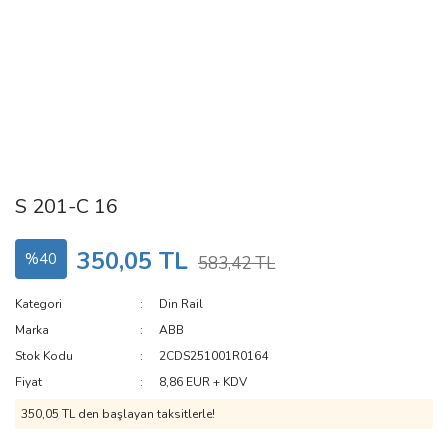
S 201-C 16
350,05 TL
%40
583,42 TL
Kategori
Din Rail
Marka
ABB
Stok Kodu
2CDS251001R0164
Fiyat
8,86 EUR + KDV
350,05 TL den başlayan taksitlerle!