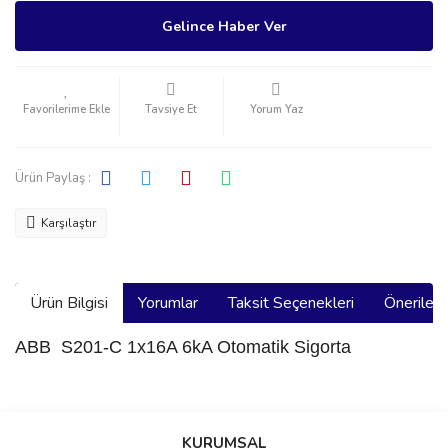
Gelince Haber Ver
Tavsiye Et
Yorum Yaz
Ürün Paylaş :
Karşılaştır
Ürün Bilgisi
Yorumlar
Taksit Seçenekleri
Önerilerin
ABB S201-C 1x16A 6kA Otomatik Sigorta
Bu ürünün fiyat bilgisi, resim, ürün açıklamalarında ve diğer
konularda yetersiz gördüğünüz noktaları öneri formunu kullanarak
Bu ürüne ilk yorumu siz yapın!
KURUMSAL
tarafımıza iletebilirsiniz.