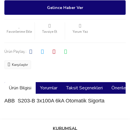
Gelince Haber Ver
Tavsiye Et
Yorum Yaz
Ürün Paylaş :
Karşılaştır
Ürün Bilgisi
Yorumlar
Taksit Seçenekleri
Önerilerin
ABB S203-B 3x100A 6kA Otomatik Sigorta
Bu ürünün fiyat bilgisi, resim, ürün açıklamalarında ve diğer
konularda yetersiz gördüğünüz noktaları öneri formunu kullanarak
Bu ürüne ilk yorumu siz yapın!
KURUMSAL
tarafımıza iletebilirsiniz.