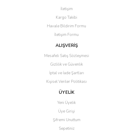
Görüş ve önerileriniz için teşekkür ederiz.
İletişim
Yorum Yaz
Kargo Takibi
Ürün resmi kalitesiz, bozuk veya görüntülenemiyor.
Havale Bildirim Formu
Ürün açıklamasında eksik bilgiler bulunuyor.
İletişim Formu
Ürün bilgilerinde hatalar bulunuyor.
Ürün fiyatı diğer sitelerden daha pahalı.
ALIŞVERİŞ
Bu ürüne benzer farklı alternatifler olmalı.
Mesafeli Satış Sözleşmesi
Gizlilik ve Güvenlik
İptal ve İade Şartları
Kişisel Veriler Politikası
Gönder
ÜYELİK
Yeni Üyelik
Üye Girişi
Şifremi Unuttum
Sepetiniz