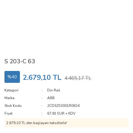
S 203-C 63
2.679,10 TL
%40
4.465,17 TL
Kategori
Din Rail
Marka
ABB
Stok Kodu
2CDS253001R0634
Fiyat
67,81 EUR + KDV
2.679,10 TL den başlayan taksitlerle!