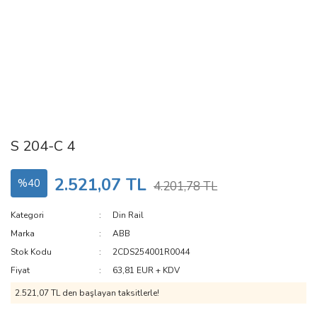
S 204-C 4
2.521,07 TL
%40
4.201,78 TL
Kategori
Din Rail
Marka
ABB
Stok Kodu
2CDS254001R0044
Fiyat
63,81 EUR + KDV
2.521,07 TL den başlayan taksitlerle!