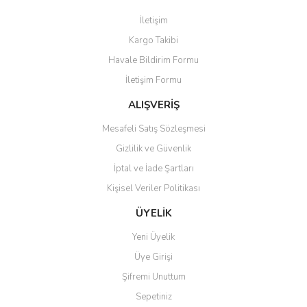
Görüş ve önerileriniz için teşekkür ederiz.
İletişim
Yorum Yaz
Kargo Takibi
Ürün resmi kalitesiz, bozuk veya görüntülenemiyor.
Havale Bildirim Formu
Ürün açıklamasında eksik bilgiler bulunuyor.
İletişim Formu
Ürün bilgilerinde hatalar bulunuyor.
Ürün fiyatı diğer sitelerden daha pahalı.
ALIŞVERİŞ
Bu ürüne benzer farklı alternatifler olmalı.
Mesafeli Satış Sözleşmesi
Gizlilik ve Güvenlik
İptal ve İade Şartları
Kişisel Veriler Politikası
Gönder
ÜYELİK
Yeni Üyelik
Üye Girişi
Şifremi Unuttum
Sepetiniz