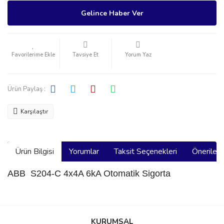
Gelince Haber Ver
Tavsiye Et
Yorum Yaz
Ürün Paylaş :
Karşılaştır
Ürün Bilgisi
Yorumlar
Taksit Seçenekleri
Önerilerin
ABB S204-C 4x4A 6kA Otomatik Sigorta
Bu ürünün fiyat bilgisi, resim, ürün açıklamalarında ve diğer
konularda yetersiz gördüğünüz noktaları öneri formunu kullanarak
Bu ürüne ilk yorumu siz yapın!
KURUMSAL
tarafımıza iletebilirsiniz.