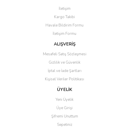
Görüş ve önerileriniz için teşekkür ederiz.
İletişim
Yorum Yaz
Kargo Takibi
Ürün resmi kalitesiz, bozuk veya görüntülenemiyor.
Havale Bildirim Formu
Ürün açıklamasında eksik bilgiler bulunuyor.
İletişim Formu
Ürün bilgilerinde hatalar bulunuyor.
Ürün fiyatı diğer sitelerden daha pahalı.
ALIŞVERİŞ
Bu ürüne benzer farklı alternatifler olmalı.
Mesafeli Satış Sözleşmesi
Gizlilik ve Güvenlik
İptal ve İade Şartları
Kişisel Veriler Politikası
Gönder
ÜYELİK
Yeni Üyelik
Üye Girişi
Şifremi Unuttum
Sepetiniz