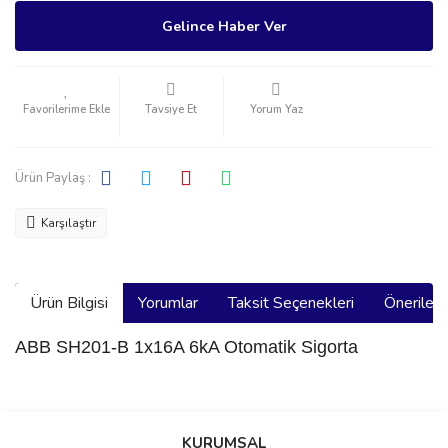
Gelince Haber Ver
Tavsiye Et
Yorum Yaz
Ürün Paylaş :
Karşılaştır
Ürün Bilgisi
Yorumlar
Taksit Seçenekleri
Önerilerin
ABB SH201-B 1x16A 6kA Otomatik Sigorta
Bu ürünün fiyat bilgisi, resim, ürün açıklamalarında ve diğer
konularda yetersiz gördüğünüz noktaları öneri formunu kullanarak
Bu ürüne ilk yorumu siz yapın!
KURUMSAL
tarafımıza iletebilirsiniz.