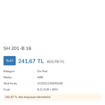
SH 201-B 16
241,67 TL
%40
402,78 TL
Kategori
Din Rail
Marka
ABB
Stok Kodu
2CDS211001R0165
Fiyat
6,11 EUR + KDV
241,67 TL den başlayan taksitlerle!