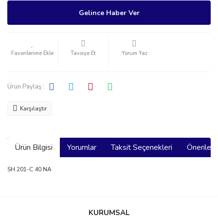
Gelince Haber Ver
Tavsiye Et
Yorum Yaz
Ürün Paylaş :
Karşılaştır
Ürün Bilgisi
Yorumlar
Taksit Seçenekleri
Önerilerin
SH 201-C 40 NA
Bu ürünün fiyat bilgisi, resim, ürün açıklamalarında ve diğer
konularda yetersiz gördüğünüz noktaları öneri formunu kullanarak
Bu ürüne ilk yorumu siz yapın!
KURUMSAL
tarafımıza iletebilirsiniz.