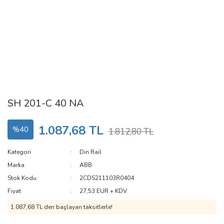
SH 201-C 40 NA
1.087,68 TL
%40
1.812,80 TL
Kategori
Din Rail
Marka
ABB
Stok Kodu
2CDS211103R0404
Fiyat
27,53 EUR + KDV
1.087,68 TL den başlayan taksitlerle!