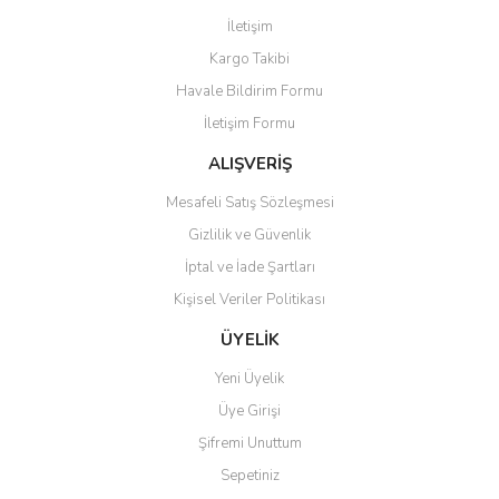
Görüş ve önerileriniz için teşekkür ederiz.
İletişim
Yorum Yaz
Kargo Takibi
Ürün resmi kalitesiz, bozuk veya görüntülenemiyor.
Havale Bildirim Formu
Ürün açıklamasında eksik bilgiler bulunuyor.
İletişim Formu
Ürün bilgilerinde hatalar bulunuyor.
Ürün fiyatı diğer sitelerden daha pahalı.
ALIŞVERİŞ
Bu ürüne benzer farklı alternatifler olmalı.
Mesafeli Satış Sözleşmesi
Gizlilik ve Güvenlik
İptal ve İade Şartları
Kişisel Veriler Politikası
Gönder
ÜYELİK
Yeni Üyelik
Üye Girişi
Şifremi Unuttum
Sepetiniz