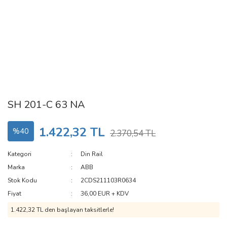
SH 201-C 63 NA
1.422,32 TL
%40
2.370,54 TL
Kategori
Din Rail
Marka
ABB
Stok Kodu
2CDS211103R0634
Fiyat
36,00 EUR + KDV
1.422,32 TL den başlayan taksitlerle!