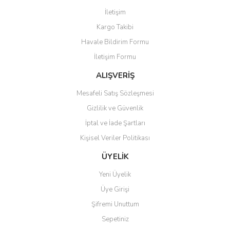
Görüş ve önerileriniz için teşekkür ederiz.
İletişim
Yorum Yaz
Kargo Takibi
Ürün resmi kalitesiz, bozuk veya görüntülenemiyor.
Havale Bildirim Formu
Ürün açıklamasında eksik bilgiler bulunuyor.
İletişim Formu
Ürün bilgilerinde hatalar bulunuyor.
Ürün fiyatı diğer sitelerden daha pahalı.
ALIŞVERİŞ
Bu ürüne benzer farklı alternatifler olmalı.
Mesafeli Satış Sözleşmesi
Gizlilik ve Güvenlik
İptal ve İade Şartları
Kişisel Veriler Politikası
Gönder
ÜYELİK
Yeni Üyelik
Üye Girişi
Şifremi Unuttum
Sepetiniz