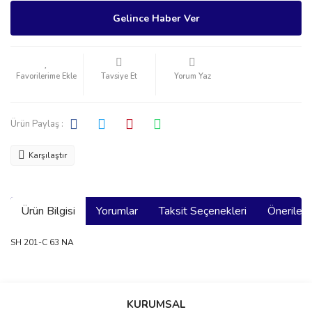
Gelince Haber Ver
Tavsiye Et
Yorum Yaz
Ürün Paylaş :
Karşılaştır
Ürün Bilgisi
Yorumlar
Taksit Seçenekleri
Önerilerin
SH 201-C 63 NA
Bu ürünün fiyat bilgisi, resim, ürün açıklamalarında ve diğer
konularda yetersiz gördüğünüz noktaları öneri formunu kullanarak
Bu ürüne ilk yorumu siz yapın!
KURUMSAL
tarafımıza iletebilirsiniz.