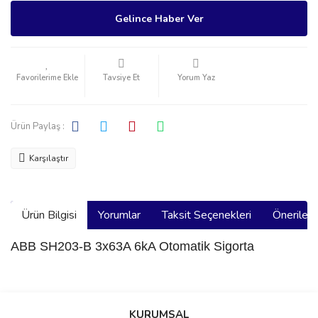
Gelince Haber Ver
Tavsiye Et
Yorum Yaz
Ürün Paylaş :
Karşılaştır
Ürün Bilgisi
Yorumlar
Taksit Seçenekleri
Önerilerin
ABB SH203-B 3x63A 6kA Otomatik Sigorta
Bu ürünün fiyat bilgisi, resim, ürün açıklamalarında ve diğer
konularda yetersiz gördüğünüz noktaları öneri formunu kullanarak
Bu ürüne ilk yorumu siz yapın!
KURUMSAL
tarafımıza iletebilirsiniz.