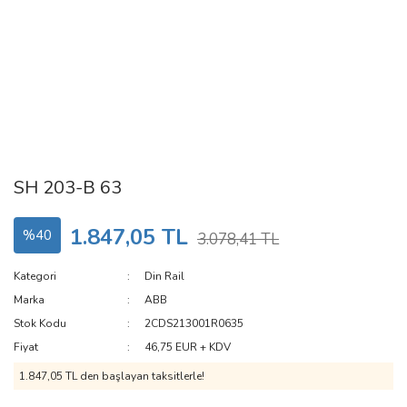
SH 203-B 63
1.847,05 TL
%40
3.078,41 TL
Kategori
Din Rail
Marka
ABB
Stok Kodu
2CDS213001R0635
Fiyat
46,75 EUR + KDV
1.847,05 TL den başlayan taksitlerle!