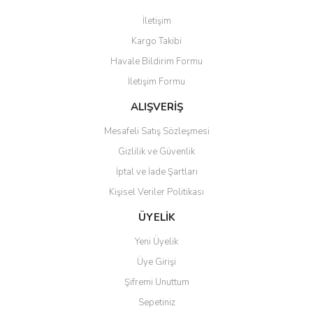
Görüş ve önerileriniz için teşekkür ederiz.
İletişim
Yorum Yaz
Kargo Takibi
Ürün resmi kalitesiz, bozuk veya görüntülenemiyor.
Havale Bildirim Formu
Ürün açıklamasında eksik bilgiler bulunuyor.
İletişim Formu
Ürün bilgilerinde hatalar bulunuyor.
Ürün fiyatı diğer sitelerden daha pahalı.
ALIŞVERİŞ
Bu ürüne benzer farklı alternatifler olmalı.
Mesafeli Satış Sözleşmesi
Gizlilik ve Güvenlik
İptal ve İade Şartları
Kişisel Veriler Politikası
Gönder
ÜYELİK
Yeni Üyelik
Üye Girişi
Şifremi Unuttum
Sepetiniz