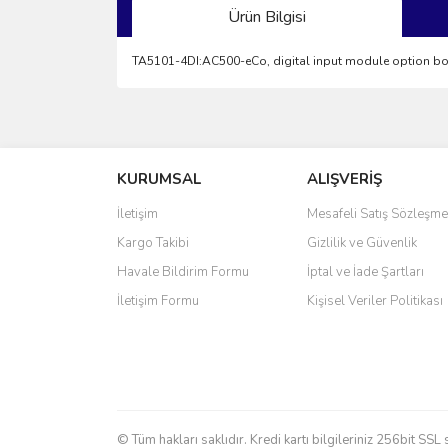
Ürün Bilgisi
TA5101-4DI:AC500-eCo, digital input module option boa
Bu ürünün fiyat bilgisi, resim, ürün açıklamalarında 
Görüş ve önerileriniz için teşekkür ederiz.
KURUMSAL
ALIŞVERİŞ
Ürün resmi kalitesiz, bozuk veya görüntülenemiyo
Ürün açıklamasında eksik bilgiler bulunuyor.
İletişim
Mesafeli Satış Sözleşme
Ürün bilgilerinde hatalar bulunuyor.
Kargo Takibi
Gizlilik ve Güvenlik
Ürün fiyatı diğer sitelerden daha pahalı.
Havale Bildirim Formu
İptal ve İade Şartları
Bu ürüne benzer farklı alternatifler olmalı.
İletişim Formu
Kişisel Veriler Politikası
© Tüm hakları saklıdır. Kredi kartı bilgileriniz 256bit SSL 