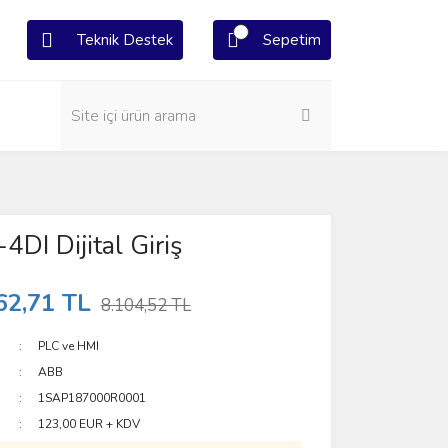
Teknik Destek
Sepetim
DI Dijital Giriş
62,71 TL
8.104,52 TL
PLC ve HMI
ABB
1SAP187000R0001
123,00 EUR + KDV