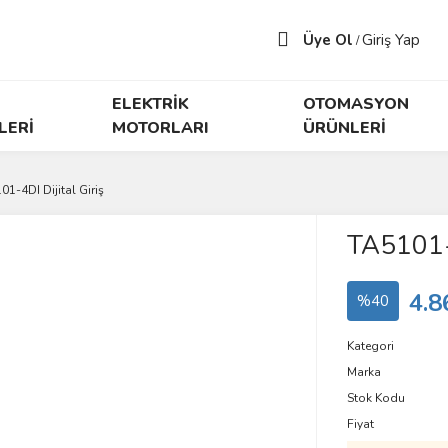
Üye Ol
Giriş Yap
/
ELEKTRİK
OTOMASYON
LERİ
MOTORLARI
ÜRÜNLERİ
01-4DI Dijital Giriş
TA5101-4
4.8
%40
Kategori
Marka
Stok Kodu
Fiyat