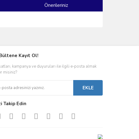
Önerileriniz
ımıza iletebilirsiniz.
Bültene Kayıt Ol!
satları, kampanya ve duyuruları ile ilgili e-posta almak
er misiniz?
EKLE
zi Takip Edin