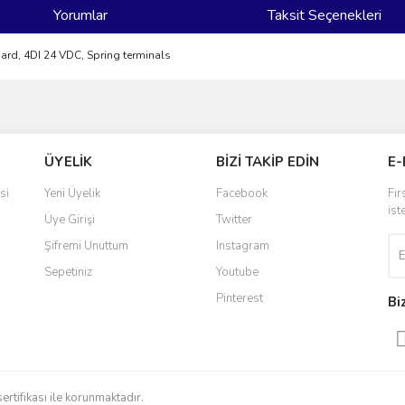
Yorumlar
Taksit Seçenekleri
rd, 4DI 24 VDC, Spring terminals
ve diğer konularda yetersiz gördüğünüz noktaları öneri formunu kullanarak taraf
Bu ürüne ilk yorumu siz yapın!
ÜYELİK
BİZİ TAKİP EDİN
E-
r.
Yorum Yaz
si
Yeni Üyelik
Facebook
Fır
ist
Üye Girişi
Twitter
Şifremi Unuttum
Instagram
Sepetiniz
Youtube
Pinterest
Bi
Gönder
sertifikası ile korunmaktadır.