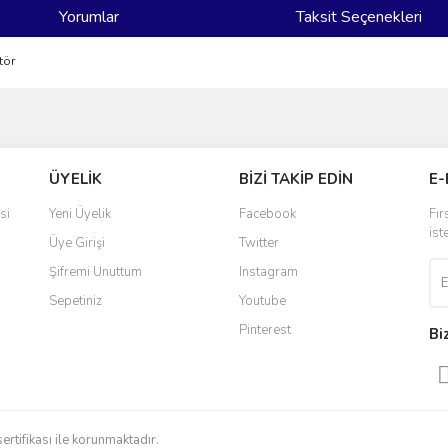
Yorumlar
Taksit Seçenekleri
tör
ve diğer konularda yetersiz gördüğünüz noktaları öneri formunu kullanarak taraf
Bu ürüne ilk yorumu siz yapın!
ÜYELİK
BİZİ TAKİP EDİN
E-
r.
Yorum Yaz
si
Yeni Üyelik
Facebook
Fır
ist
Üye Girişi
Twitter
Şifremi Unuttum
Instagram
Sepetiniz
Youtube
Pinterest
Bi
Gönder
sertifikası ile korunmaktadır.