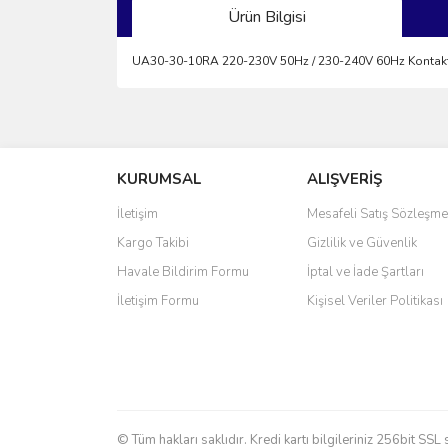
Ürün Bilgisi
UA30-30-10RA 220-230V 50Hz / 230-240V 60Hz Kontak
Bu ürünün fiyat bilgisi, resim, ürün açıklamalarında 
Görüş ve önerileriniz için teşekkür ederiz.
KURUMSAL
ALIŞVERİŞ
Ürün resmi kalitesiz, bozuk veya görüntülenemiyo
Ürün açıklamasında eksik bilgiler bulunuyor.
İletişim
Mesafeli Satış Sözleşme
Ürün bilgilerinde hatalar bulunuyor.
Kargo Takibi
Gizlilik ve Güvenlik
Ürün fiyatı diğer sitelerden daha pahalı.
Havale Bildirim Formu
İptal ve İade Şartları
Bu ürüne benzer farklı alternatifler olmalı.
İletişim Formu
Kişisel Veriler Politikası
© Tüm hakları saklıdır. Kredi kartı bilgileriniz 256bit SSL 