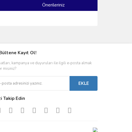
Önerileriniz
ımıza iletebilirsiniz.
Bültene Kayıt Ol!
satları, kampanya ve duyuruları ile ilgili e-posta almak
er misiniz?
EKLE
zi Takip Edin