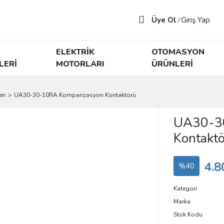
Üye Ol
Giriş Yap
/
ELEKTRİK
OTOMASYON
LERİ
MOTORLARI
ÜRÜNLERİ
ri
UA30-30-10RA Kompanzasyon Kontaktörü
UA30-3
Kontakt
4.8
%40
Kategori
Marka
Stok Kodu