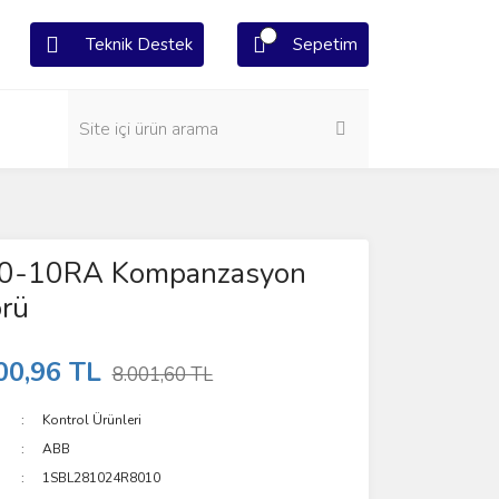
Teknik Destek
Sepetim
0-10RA Kompanzasyon
örü
00,96 TL
8.001,60 TL
Kontrol Ürünleri
ABB
1SBL281024R8010