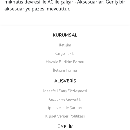
mıknatıs devresi ile AC ile çalışır - Aksesuarlar: Geniş bir
aksesuar yelpazesi mevcuttur.
Bu ürünün fiyat bilgisi, resim, ürün açıklamalarında ve diğer
konularda yetersiz gördüğünüz noktaları öneri formunu kullanarak
Bu ürüne ilk yorumu siz yapın!
KURUMSAL
tarafımıza iletebilirsiniz.
Görüş ve önerileriniz için teşekkür ederiz.
İletişim
Yorum Yaz
Kargo Takibi
Ürün resmi kalitesiz, bozuk veya görüntülenemiyor.
Havale Bildirim Formu
Ürün açıklamasında eksik bilgiler bulunuyor.
İletişim Formu
Ürün bilgilerinde hatalar bulunuyor.
Ürün fiyatı diğer sitelerden daha pahalı.
ALIŞVERİŞ
Bu ürüne benzer farklı alternatifler olmalı.
Mesafeli Satış Sözleşmesi
Gizlilik ve Güvenlik
İptal ve İade Şartları
Kişisel Veriler Politikası
Gönder
ÜYELİK