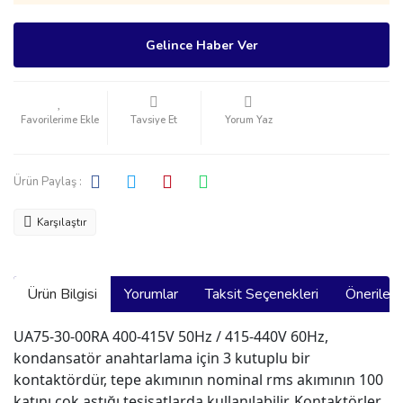
Gelince Haber Ver
Tavsiye Et
Yorum Yaz
Ürün Paylaş :
Karşılaştır
Ürün Bilgisi
Yorumlar
Taksit Seçenekleri
Önerilerin
UA75-30-00RA 400-415V 50Hz / 415-440V 60Hz,
kondansatör anahtarlama için 3 kutuplu bir
kontaktördür, tepe akımının nominal rms akımının 100
katını çok aştığı tesisatlarda kullanılabilir. Kontaktörler