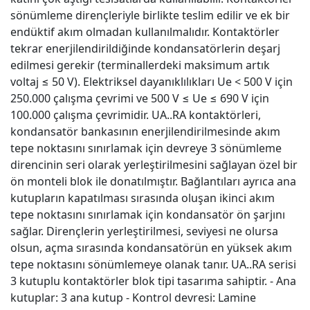
sönümleme dirençleriyle birlikte teslim edilir ve ek bir
endüktif akım olmadan kullanılmalıdır.
Kontaktörler
tekrar enerjilendirildiğinde kondansatörlerin deşarj
edilmesi gerekir (terminallerdeki maksimum artık
voltaj ≤ 50 V). Elektriksel dayanıklılıkları Ue < 500 V için
250.000 çalışma çevrimi ve 500 V ≤ Ue ≤ 690 V için
100.000 çalışma çevrimidir. UA..RA kontaktörleri,
kondansatör bankasının enerjilendirilmesinde akım
tepe noktasını sınırlamak için devreye 3 sönümleme
direncinin seri olarak yerleştirilmesini sağlayan özel bir
ön monteli blok ile donatılmıştır. Bağlantıları ayrıca ana
kutupların kapatılması sırasında oluşan ikinci akım
tepe noktasını sınırlamak için kondansatör ön şarjını
sağlar. Dirençlerin yerleştirilmesi, seviyesi ne olursa
olsun, açma sırasında kondansatörün en yüksek akım
tepe noktasını sönümlemeye olanak tanır. UA..RA serisi
3 kutuplu kontaktörler blok tipi tasarıma sahiptir. - Ana
kutuplar: 3 ana kutup - Kontrol devresi: Lamine