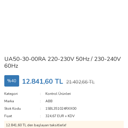
UA50-30-00RA 220-230V 50Hz / 230-240V
60Hz
12.841,60 TL
%40
21.402,66 TL
Kategori
Kontrol Ürünleri
Marka
ABB
Stok Kodu
1SBL351024RXX00
Fiyat
324,67 EUR + KDV
12.841,60 TL den başlayan taksitlerle!