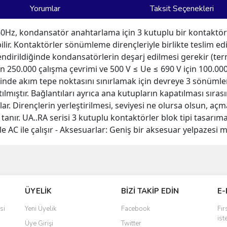
Yorumlar
Taksit Seçenekleri
0Hz, kondansatör anahtarlama için 3 kutuplu bir kontaktör
abilir. Kontaktörler sönümleme dirençleriyle birlikte teslim e
endirildiğinde kondansatörlerin deşarj edilmesi gerekir (te
için 250.000 çalışma çevrimi ve 500 V ≤ Ue ≤ 690 V için 100.00
nde akım tepe noktasını sınırlamak için devreye 3 sönümleme
ılmıştır. Bağlantıları ayrıca ana kutupların kapatılması sıra
lar. Dirençlerin yerleştirilmesi, seviyesi ne olursa olsun, 
ır. UA..RA serisi 3 kutuplu kontaktörler blok tipi tasarıma 
e AC ile çalışır - Aksesuarlar: Geniş bir aksesuar yelpazesi 
ve diğer konularda yetersiz gördüğünüz noktaları öneri formunu kullanarak taraf
Bu ürüne ilk yorumu siz yapın!
ÜYELİK
BİZİ TAKİP EDİN
E-
r.
Yorum Yaz
si
Yeni Üyelik
Facebook
Fır
ist
Üye Girişi
Twitter