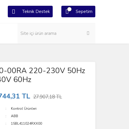
Teknik Destek
Sepetim
0-00RA 220-230V 50Hz
40V 60Hz
744,31 TL
27.907,18 TL
Kontrol Ürünleri
ABB
1SBL411024RXX00