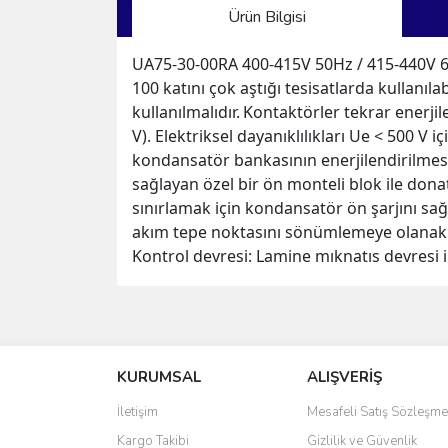
Ürün Bilgisi
UA75-30-00RA 400-415V 50Hz / 415-440V 6
100 katını çok aştığı tesisatlarda kullanıl
kullanılmalıdır.
Kontaktörler tekrar enerjil
V). Elektriksel dayanıklılıkları Ue < 500 V 
kondansatör bankasının enerjilendirilmesi
sağlayan özel bir ön monteli blok ile donat
sınırlamak için kondansatör ön şarjını sağ
akım tepe noktasını sönümlemeye olanak tan
Kontrol devresi: Lamine mıknatıs devresi il
Bu ürünün fiyat bilgisi, resim, ürün açıklamalarında 
Görüş ve önerileriniz için teşekkür ederiz.
KURUMSAL
ALIŞVERİŞ
Ürün resmi kalitesiz, bozuk veya görüntülenemiyo
Ürün açıklamasında eksik bilgiler bulunuyor.
İletişim
Mesafeli Satış Sözleşme
Ürün bilgilerinde hatalar bulunuyor.
Kargo Takibi
Gizlilik ve Güvenlik