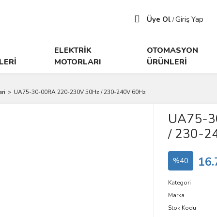
Üye Ol
Giriş Yap
/
ELEKTRİK
OTOMASYON
LERİ
MOTORLARI
ÜRÜNLERİ
ri
UA75-30-00RA 220-230V 50Hz / 230-240V 60Hz
UA75-3
/ 230-2
16.
%40
Kategori
Marka
Stok Kodu