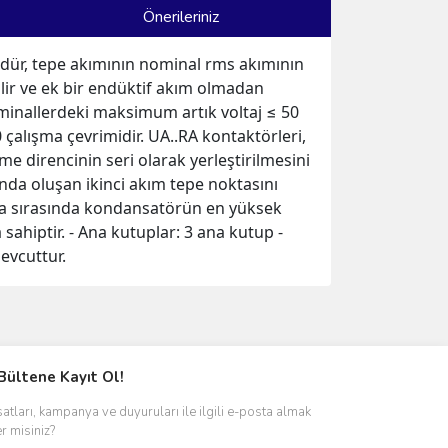
Önerileriniz
dür, tepe akımının nominal rms akımının
dilir ve ek bir endüktif akım olmadan
rminallerdeki maksimum artık voltaj ≤ 50
0 çalışma çevrimidir. UA..RA kontaktörleri,
 direncinin seri olarak yerleştirilmesini
sında oluşan ikinci akım tepe noktasını
açma sırasında kondansatörün en yüksek
sahiptir. - Ana kutuplar: 3 ana kutup -
mevcuttur.
ımıza iletebilirsiniz.
Bültene Kayıt Ol!
satları, kampanya ve duyuruları ile ilgili e-posta almak
er misiniz?