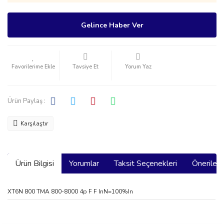
Gelince Haber Ver
Tavsiye Et
Yorum Yaz
Ürün Paylaş :
Karşılaştır
Ürün Bilgisi
Yorumlar
Taksit Seçenekleri
Önerilerin
XT6N 800 TMA 800-8000 4p F F InN=100%In
Bu ürünün fiyat bilgisi, resim, ürün açıklamalarında ve diğer