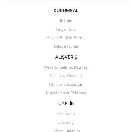
konularda yetersiz gördüğünüz noktaları öneri formunu kullanarak
Bu ürüne ilk yorumu siz yapın!
KURUMSAL
tarafımıza iletebilirsiniz.
Görüş ve önerileriniz için teşekkür ederiz.
İletişim
Yorum Yaz
Kargo Takibi
Ürün resmi kalitesiz, bozuk veya görüntülenemiyor.
Havale Bildirim Formu
Ürün açıklamasında eksik bilgiler bulunuyor.
İletişim Formu
Ürün bilgilerinde hatalar bulunuyor.
Ürün fiyatı diğer sitelerden daha pahalı.
ALIŞVERİŞ
Bu ürüne benzer farklı alternatifler olmalı.
Mesafeli Satış Sözleşmesi
Gizlilik ve Güvenlik
İptal ve İade Şartları
Kişisel Veriler Politikası
Gönder
ÜYELİK
Yeni Üyelik
Üye Girişi
Şifremi Unuttum