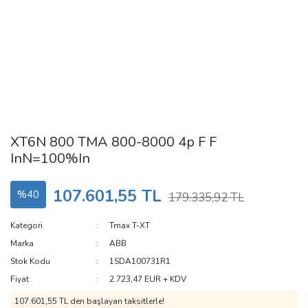
XT6N 800 TMA 800-8000 4p F F
InN=100%In
107.601,55 TL
%40
179.335,92 TL
Kategori
Tmax T-XT
Marka
ABB
Stok Kodu
1SDA100731R1
Fiyat
2.723,47 EUR + KDV
107.601,55 TL den başlayan taksitlerle!